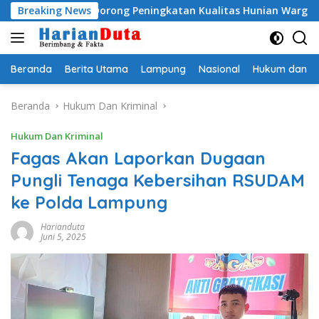
Langsung
BSPS, Dorong Peningkatan Kualitas Hunian Warga dan Serap As
Breaking News
ke
konten
Beranda
Berita Utama
Lampung
Nasional
Hukum dan Kr
Beranda
Hukum Dan Kriminal
Hukum Dan Kriminal
Fagas Akan Laporkan Dugaan
Pungli Tenaga Kebersihan RSUDAM
ke Polda Lampung
Harianduta
Juni 5, 2025