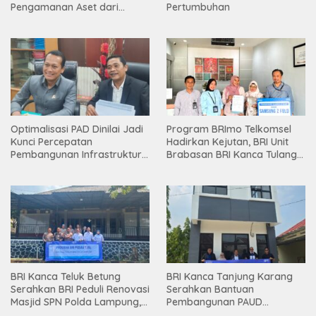
Pengamanan Aset dari
Pertumbuhan
Holding
Optimalisasi PAD Dinilai Jadi
Program BRImo Telkomsel
Kunci Percepatan
Hadirkan Kejutan, BRI Unit
Pembangunan Infrastruktur
Brabasan BRI Kanca Tulang
Lampung
Bawang Serahkan Hadiah
Premium kepada Nasabah
Mesuji
BRI Kanca Teluk Betung
BRI Kanca Tanjung Karang
Serahkan BRI Peduli Renovasi
Serahkan Bantuan
Masjid SPN Polda Lampung,
Pembangunan PAUD
Wujud Nyata Dukungan
Mahaputra Global di Desa