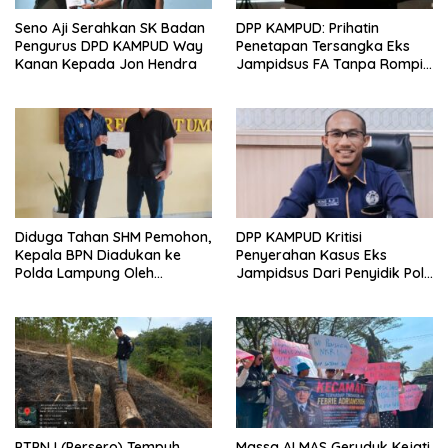
Seno Aji Serahkan SK Badan
DPP KAMPUD: Prihatin
Pengurus DPD KAMPUD Way
Penetapan Tersangka Eks
Kanan Kepada Jon Hendra
Jampidsus FA Tanpa Rompi
Tahanan dan Borgol, Ada
Perlakuan Khusus?
Diduga Tahan SHM Pemohon,
DPP KAMPUD Kritisi
Kepala BPN Diadukan ke
Penyerahan Kasus Eks
Polda Lampung Oleh
Jampidsus Dari Penyidik Polri
Kampud
Ke Penyidik Kejagung, Nilai
Tidak Sesuai Prosedur
PTPN I (Persero) Tempuh
Massa ALMAS Geruduk Kejati