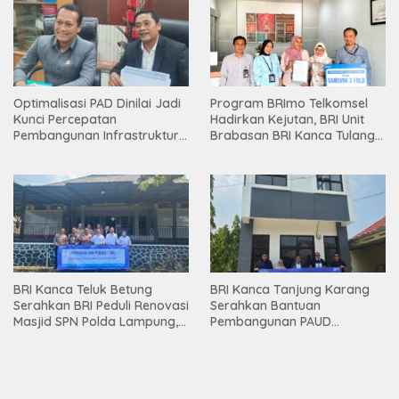
Optimalisasi PAD Dinilai Jadi
Program BRImo Telkomsel
Kunci Percepatan
Hadirkan Kejutan, BRI Unit
Pembangunan Infrastruktur
Brabasan BRI Kanca Tulang
Lampung
Bawang Serahkan Hadiah
Premium kepada Nasabah
Mesuji
BRI Kanca Teluk Betung
BRI Kanca Tanjung Karang
Serahkan BRI Peduli Renovasi
Serahkan Bantuan
Masjid SPN Polda Lampung,
Pembangunan PAUD
Wujud Nyata Dukungan
Mahaputra Global di Desa
terhadap Sarana Ibadah
Candimas