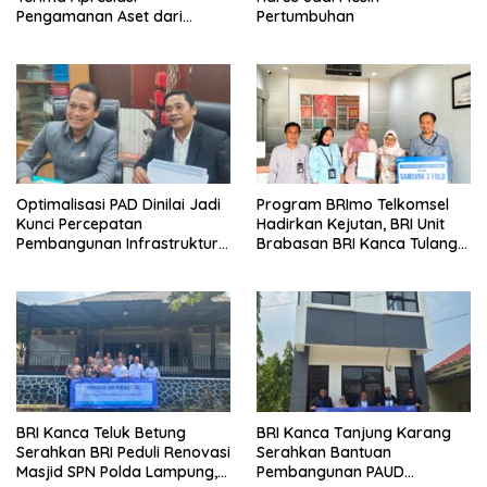
Pengamanan Aset dari
Pertumbuhan
Holding
Optimalisasi PAD Dinilai Jadi
Program BRImo Telkomsel
Kunci Percepatan
Hadirkan Kejutan, BRI Unit
Pembangunan Infrastruktur
Brabasan BRI Kanca Tulang
Lampung
Bawang Serahkan Hadiah
Premium kepada Nasabah
Mesuji
BRI Kanca Teluk Betung
BRI Kanca Tanjung Karang
Serahkan BRI Peduli Renovasi
Serahkan Bantuan
Masjid SPN Polda Lampung,
Pembangunan PAUD