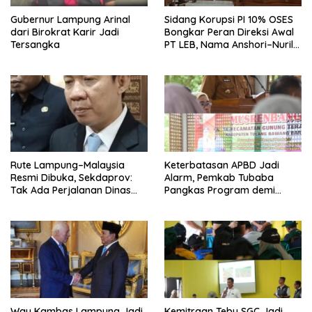
Gubernur Lampung Arinal
Sidang Korupsi PI 10% OSES
dari Birokrat Karir Jadi
Bongkar Peran Direksi Awal
Tersangka
PT LEB, Nama Anshori–Nuril
Diseret
Rute Lampung–Malaysia
Keterbatasan APBD Jadi
Resmi Dibuka, Sekdaprov:
Alarm, Pemkab Tubaba
Tak Ada Perjalanan Dinas
Pangkas Program demi
pada Penerbangan
Ekonomi Rakyat
Internasional Perdana
Way Kambas Lampung Jadi
Kemitraan Tebu SGC Jadi