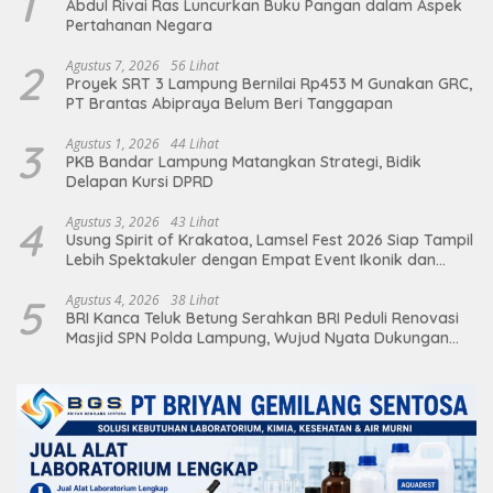
1
Abdul Rivai Ras Luncurkan Buku Pangan dalam Aspek
Pertahanan Negara
2
Agustus 7, 2026
56 Lihat
Proyek SRT 3 Lampung Bernilai Rp453 M Gunakan GRC,
PT Brantas Abipraya Belum Beri Tanggapan
3
Agustus 1, 2026
44 Lihat
PKB Bandar Lampung Matangkan Strategi, Bidik
Delapan Kursi DPRD
4
Agustus 3, 2026
43 Lihat
Usung Spirit of Krakatoa, Lamsel Fest 2026 Siap Tampil
Lebih Spektakuler dengan Empat Event Ikonik dan
Deretan Artis Ibu Kota
5
Agustus 4, 2026
38 Lihat
BRI Kanca Teluk Betung Serahkan BRI Peduli Renovasi
Masjid SPN Polda Lampung, Wujud Nyata Dukungan
terhadap Sarana Ibadah