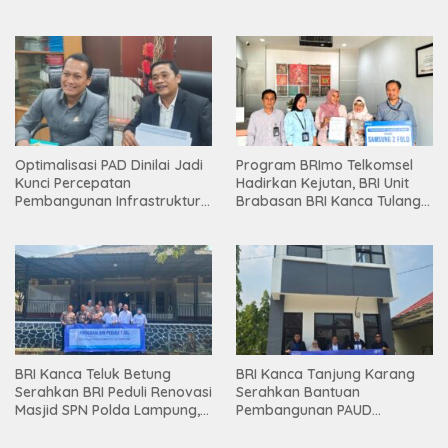
Holding
Optimalisasi PAD Dinilai Jadi
Program BRImo Telkomsel
Kunci Percepatan
Hadirkan Kejutan, BRI Unit
Pembangunan Infrastruktur
Brabasan BRI Kanca Tulang
Lampung
Bawang Serahkan Hadiah
Premium kepada Nasabah
Mesuji
BRI Kanca Teluk Betung
BRI Kanca Tanjung Karang
Serahkan BRI Peduli Renovasi
Serahkan Bantuan
Masjid SPN Polda Lampung,
Pembangunan PAUD
Wujud Nyata Dukungan
Mahaputra Global di Desa
terhadap Sarana Ibadah
Candimas