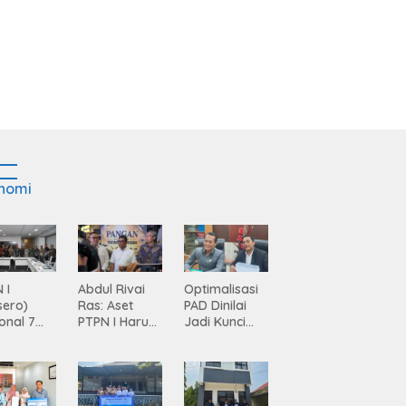
nomi
 I
Abdul Rivai
Optimalisasi
sero)
Ras: Aset
PAD Dinilai
onal 7
PTPN I Harus
Jadi Kunci
ma
Jadi Mesin
Percepatan
siasi
Pertumbuhan
Pembanguna
gamanan
n
 dari
Infrastruktur
ing
Lampung