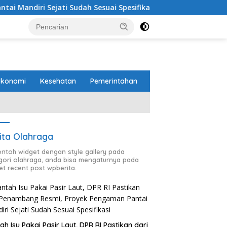
ejati Sudah Sesuai Spesifikasi
Perbaikan Jalan RA Bas
Ekonomi
Kesehatan
Pemerintahan
ita Olahraga
contoh widget dengan style gallery pada
gori olahraga, anda bisa mengaturnya pada
et recent post wpberita.
ah Isu Pakai Pasir Laut, DPR RI Pastikan dari