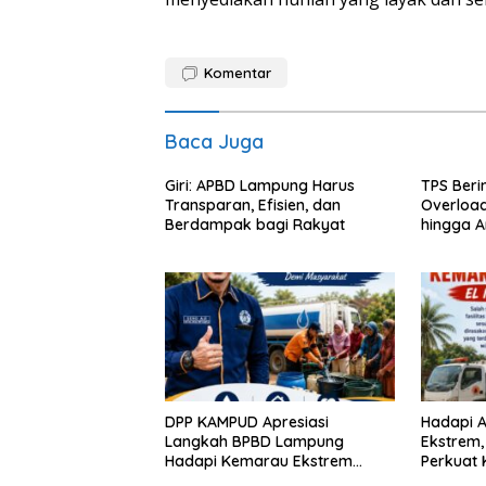
Komentar
Baca Juga
Giri: APBD Lampung Harus
TPS Beri
Transparan, Efisien, dan
Overloa
Berdampak bagi Rakyat
hingga A
DPP KAMPUD Apresiasi
Hadapi A
Langkah BPBD Lampung
Ekstrem
Hadapi Kemarau Ekstrem
Perkuat 
Lewat Program Bantuan Air
Distribus