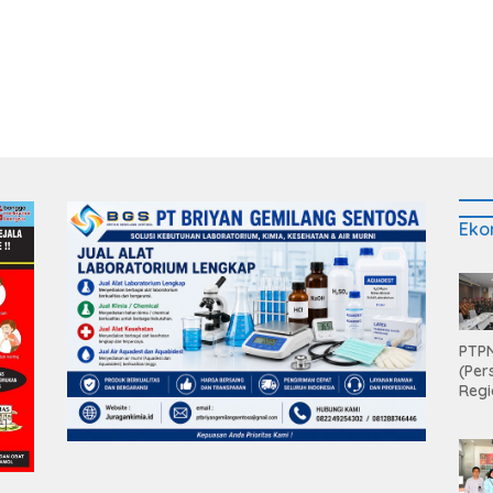
Eko
PTPN
(Per
Regi
Teri
Apre
Pen
Aset
Hold