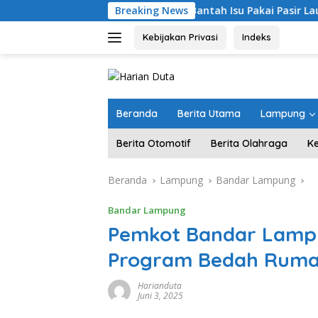
Langsung
Breaking News
Bantah Isu Pakai Pasir Laut, DPR RI Pa
ke
konten
Kebijakan Privasi
Indeks
Beranda
Berita Utama
Lampung
Berita Otomotif
Berita Olahraga
K
Beranda
Lampung
Bandar Lampung
Bandar Lampung
Pemkot Bandar Lampu
Program Bedah Rumah
Harianduta
Juni 3, 2025