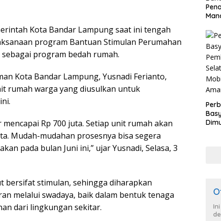
Pen
Mand
rintah Kota Bandar Lampung saat ini tengah
elaksanaan program Bantuan Stimulan Perumahan
al sebagai program bedah rumah.
an Kota Bandar Lampung, Yusnadi Ferianto,
t rumah warga yang diusulkan untuk
ni.
Perb
Basy
 mencapai Rp 700 juta. Setiap unit rumah akan
Dimu
Lam
ta. Mudah-mudahan prosesnya bisa segera
Past
kan pada bulan Juni ini,” ujar Yusnadi, Selasa, 3
War
dan
 bersifat stimulan, sehingga diharapkan
O
ran melalui swadaya, baik dalam bentuk tenaga
n dari lingkungan sekitar.
In
de