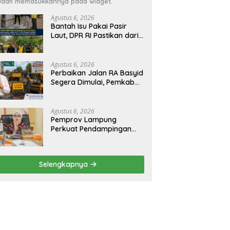
dah memasukkannya pada widget.
Agustus 6, 2026
Bantah Isu Pakai Pasir
Laut, DPR RI Pastikan dari
Penambang Resmi, Proyek
Pengaman Pantai Mandiri
Sejati Sudah Sesuai
Agustus 6, 2026
Spesifikasi
Perbaikan Jalan RA Basyid
Segera Dimulai, Pemkab
Lampung Selatan Pastikan
Mobilitas Warga Lebih
Aman dan Nyaman
Agustus 6, 2026
Pemprov Lampung
Perkuat Pendampingan
Kabupaten untuk Percepat
Eliminasi TBC di
Tanggamus
Selengkapnya