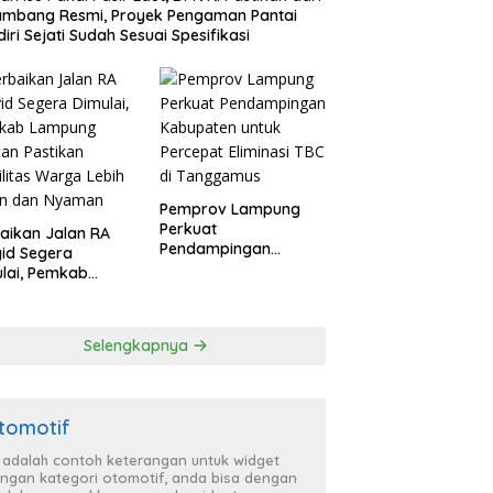
ambang Resmi, Proyek Pengaman Pantai
iri Sejati Sudah Sesuai Spesifikasi
Pemprov Lampung
Perkuat
aikan Jalan RA
Pendampingan
id Segera
Kabupaten untuk
lai, Pemkab
Percepat Eliminasi
pung Selatan
TBC di Tanggamus
ikan Mobilitas
ga Lebih Aman
Selengkapnya
 Nyaman
tomotif
i adalah contoh keterangan untuk widget
ngan kategori otomotif, anda bisa dengan