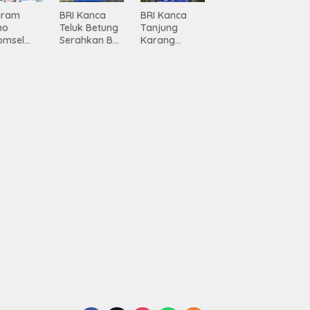
gram
BRI Kanca
BRI Kanca
mo
Teluk Betung
Tanjung
omsel
Serahkan BRI
Karang
rkan
Peduli
Serahkan
tan, BRI
Renovasi
Bantuan
Masjid SPN
Pembanguna
asan BRI
Polda
n PAUD
a Tulang
Lampung,
Mahaputra
ang
Wujud Nyata
Global di
ahkan
Dukungan
Desa
iah
terhadap
Candimas
mium
Sarana
ada
Ibadah
abah
ji