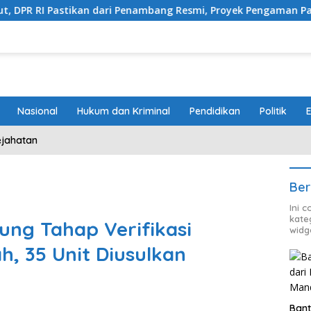
stikan dari Penambang Resmi, Proyek Pengaman Pantai Mandiri S
Nasional
Hukum dan Kriminal
Pendidikan
Politik
ejahatan
Ber
Ini 
kate
ng Tahap Verifikasi
widg
, 35 Unit Diusulkan
Bant