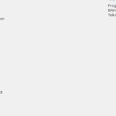
Pro
BRI
Telk
gan
Hadi
Keju
Unit
Brab
Kanc
Baw
Ser
Had
Pre
kep
tan
Nas
Mesu
di