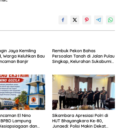
ngin Jaya Kemiling
Rembuk Pekon Bahas
d, Warga Keluhkan Bau
Persoalan Tanah di Jalan Pulau
ncaman Banjir
Singkap, Kelurahan Sukabumi
Belum Hasilkan Kesepakatan
ncaman El Nino
Sikambara Apresiasi Polri di
, BPBD Lampung
HUT Bhayangkara Ke-80,
Kesiapsiagaan dan
Junaedi: Polisi Makin Dekat
i Air Bersih
dengan Masyarakat