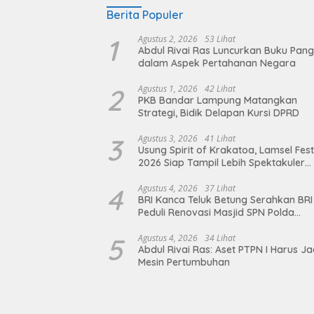
Berita Populer
1
Agustus 2, 2026
53 Lihat
Abdul Rivai Ras Luncurkan Buku Pan
dalam Aspek Pertahanan Negara
2
Agustus 1, 2026
42 Lihat
PKB Bandar Lampung Matangkan
Strategi, Bidik Delapan Kursi DPRD
3
Agustus 3, 2026
41 Lihat
Usung Spirit of Krakatoa, Lamsel Fest
2026 Siap Tampil Lebih Spektakuler
dengan Empat Event Ikonik dan Dere
Artis Ibu Kota
4
Agustus 4, 2026
37 Lihat
BRI Kanca Teluk Betung Serahkan BRI
Peduli Renovasi Masjid SPN Polda
Lampung, Wujud Nyata Dukungan
terhadap Sarana Ibadah
5
Agustus 4, 2026
34 Lihat
Abdul Rivai Ras: Aset PTPN I Harus Ja
Mesin Pertumbuhan