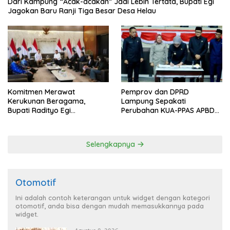
Dari Kampung “Acak-acakan” Jadi Lebih Tertata, Bupati Egi
Jagokan Baru Ranji Tiga Besar Desa Helau
Komitmen Merawat
Pemprov dan DPRD
Kerukunan Beragama,
Lampung Sepakati
Bupati Radityo Egi
Perubahan KUA-PPAS APBD
Dijadwalkan Terima
2026
Penghargaan dari HKBP
Lampung
Selengkapnya
Otomotif
Ini adalah contoh keterangan untuk widget dengan kategori
otomotif, anda bisa dengan mudah memasukkannya pada
widget.