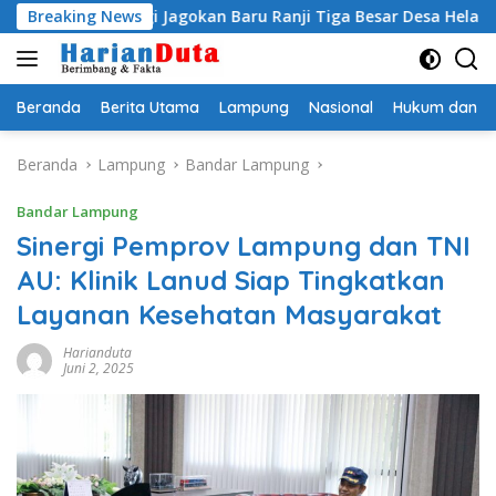
Langsung
ati Egi Jagokan Baru Ranji Tiga Besar Desa Helau
Breaking News
Komi
ke
konten
Beranda
Berita Utama
Lampung
Nasional
Hukum dan Kr
Beranda
Lampung
Bandar Lampung
Bandar Lampung
Sinergi Pemprov Lampung dan TNI
AU: Klinik Lanud Siap Tingkatkan
Layanan Kesehatan Masyarakat
Harianduta
Juni 2, 2025