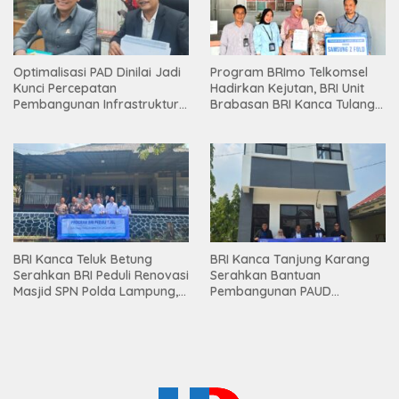
Optimalisasi PAD Dinilai Jadi
Program BRImo Telkomsel
Kunci Percepatan
Hadirkan Kejutan, BRI Unit
Pembangunan Infrastruktur
Brabasan BRI Kanca Tulang
Lampung
Bawang Serahkan Hadiah
Premium kepada Nasabah
Mesuji
BRI Kanca Teluk Betung
BRI Kanca Tanjung Karang
Serahkan BRI Peduli Renovasi
Serahkan Bantuan
Masjid SPN Polda Lampung,
Pembangunan PAUD
Wujud Nyata Dukungan
Mahaputra Global di Desa
terhadap Sarana Ibadah
Candimas