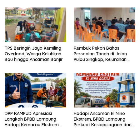
TPS Beringin Jaya Kemiling
Rembuk Pekon Bahas
Overload, Warga Keluhkan
Persoalan Tanah di Jalan
Bau hingga Ancaman Banjir
Pulau Singkap, Kelurahan
Sukabumi Belum Hasilkan
Kesepakatan
DPP KAMPUD Apresiasi
Hadapi Ancaman El Nino
Langkah BPBD Lampung
Ekstrem, BPBD Lampung
Hadapi Kemarau Ekstrem
Perkuat Kesiapsiagaan dan
Lewat Program Bantuan Air
Distribusi Air Bersih
Bersih