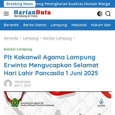
Langsung
SPS, Dorong Peningkatan Kualitas Hunian Warga dan Serap As
Breaking News
ke
konten
Beranda
Berita Utama
Lampung
Nasional
Hukum dan Kr
Beranda
Lampung
Bandar Lampung
Bandar Lampung
Plt Kakanwil Agama Lampung
Erwinto Mengucapkan Selamat
Hari Lahir Pancasila 1 Juni 2025
Harianduta
Juni 1, 2025