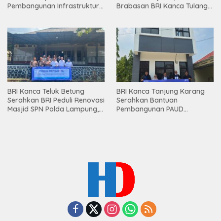
Pembangunan Infrastruktur
Brabasan BRI Kanca Tulang
Lampung
Bawang Serahkan Hadiah
Premium kepada Nasabah
Mesuji
BRI Kanca Teluk Betung
BRI Kanca Tanjung Karang
Serahkan BRI Peduli Renovasi
Serahkan Bantuan
Masjid SPN Polda Lampung,
Pembangunan PAUD
Wujud Nyata Dukungan
Mahaputra Global di Desa
terhadap Sarana Ibadah
Candimas