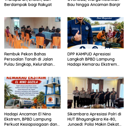
Berdampak bagi Rakyat
Bau hingga Ancaman Banjir
Rembuk Pekon Bahas
DPP KAMPUD Apresiasi
Persoalan Tanah di Jalan
Langkah BPBD Lampung
Pulau Singkap, Kelurahan
Hadapi Kemarau Ekstrem
Sukabumi Belum Hasilkan
Lewat Program Bantuan Air
Kesepakatan
Bersih
Hadapi Ancaman El Nino
Sikambara Apresiasi Polri di
Ekstrem, BPBD Lampung
HUT Bhayangkara Ke-80,
Perkuat Kesiapsiagaan dan
Junaedi: Polisi Makin Dekat