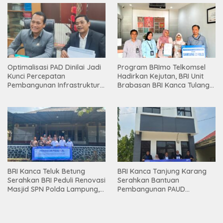
Optimalisasi PAD Dinilai Jadi
Program BRImo Telkomsel
Kunci Percepatan
Hadirkan Kejutan, BRI Unit
Pembangunan Infrastruktur
Brabasan BRI Kanca Tulang
Lampung
Bawang Serahkan Hadiah
Premium kepada Nasabah
Mesuji
BRI Kanca Teluk Betung
BRI Kanca Tanjung Karang
Serahkan BRI Peduli Renovasi
Serahkan Bantuan
Masjid SPN Polda Lampung,
Pembangunan PAUD
Wujud Nyata Dukungan
Mahaputra Global di Desa
terhadap Sarana Ibadah
Candimas