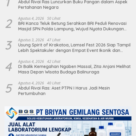
1
Abdul Rivai Ras Luncurkan Buku Pangan dalam Aspek
Pertahanan Negara
2
Agustus 4, 2026
50 Lihat
BRI Kanca Teluk Betung Serahkan BRI Peduli Renovasi
Masjid SPN Polda Lampung, Wujud Nyata Dukungan
terhadap Sarana Ibadah
3
Agustus 3, 2026
47 Lihat
Usung Spirit of Krakatoa, Lamsel Fest 2026 Siap Tampil
Lebih Spektakuler dengan Empat Event Ikonik dan
Deretan Artis Ibu Kota
4
Agustus 4, 2026
42 Lihat
Di Balik Kemegahan Ngaben Massal, Zita Anjani Melihat
Masa Depan Wisata Budaya Balinuraga
5
Agustus 4, 2026
40 Lihat
Abdul Rivai Ras: Aset PTPN I Harus Jadi Mesin
Pertumbuhan