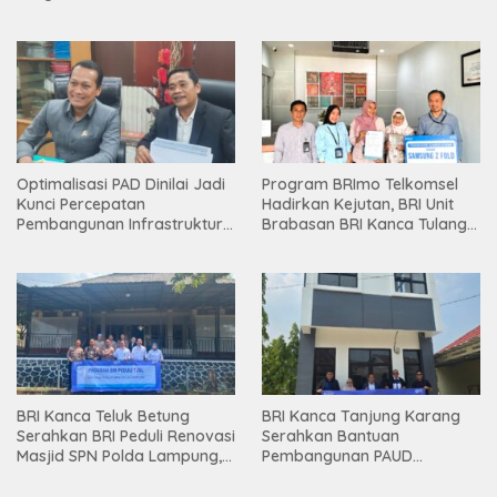
Holding
Optimalisasi PAD Dinilai Jadi
Program BRImo Telkomsel
Kunci Percepatan
Hadirkan Kejutan, BRI Unit
Pembangunan Infrastruktur
Brabasan BRI Kanca Tulang
Lampung
Bawang Serahkan Hadiah
Premium kepada Nasabah
Mesuji
BRI Kanca Teluk Betung
BRI Kanca Tanjung Karang
Serahkan BRI Peduli Renovasi
Serahkan Bantuan
Masjid SPN Polda Lampung,
Pembangunan PAUD
Wujud Nyata Dukungan
Mahaputra Global di Desa
terhadap Sarana Ibadah
Candimas