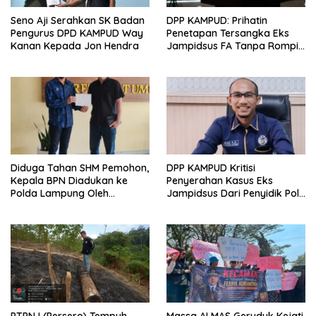
Seno Aji Serahkan SK Badan
DPP KAMPUD: Prihatin
Pengurus DPD KAMPUD Way
Penetapan Tersangka Eks
Kanan Kepada Jon Hendra
Jampidsus FA Tanpa Rompi
Tahanan dan Borgol, Ada
Perlakuan Khusus?
Diduga Tahan SHM Pemohon,
DPP KAMPUD Kritisi
Kepala BPN Diadukan ke
Penyerahan Kasus Eks
Polda Lampung Oleh
Jampidsus Dari Penyidik Polri
Kampud
Ke Penyidik Kejagung, Nilai
Tidak Sesuai Prosedur
PTPN I (Persero) Tempuh
Massa ALMAS Geruduk Kejati