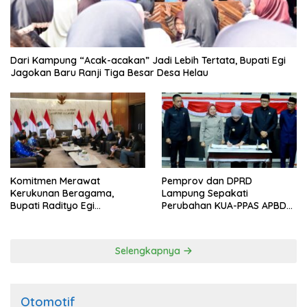
Dari Kampung “Acak-acakan” Jadi Lebih Tertata, Bupati Egi
Jagokan Baru Ranji Tiga Besar Desa Helau
Komitmen Merawat
Pemprov dan DPRD
Kerukunan Beragama,
Lampung Sepakati
Bupati Radityo Egi
Perubahan KUA-PPAS APBD
Dijadwalkan Terima
2026
Penghargaan dari HKBP
Lampung
Selengkapnya
Otomotif