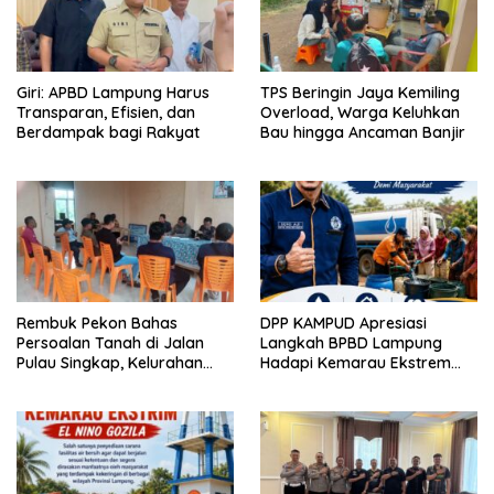
Giri: APBD Lampung Harus
TPS Beringin Jaya Kemiling
Transparan, Efisien, dan
Overload, Warga Keluhkan
Berdampak bagi Rakyat
Bau hingga Ancaman Banjir
Rembuk Pekon Bahas
DPP KAMPUD Apresiasi
Persoalan Tanah di Jalan
Langkah BPBD Lampung
Pulau Singkap, Kelurahan
Hadapi Kemarau Ekstrem
Sukabumi Belum Hasilkan
Lewat Program Bantuan Air
Kesepakatan
Bersih