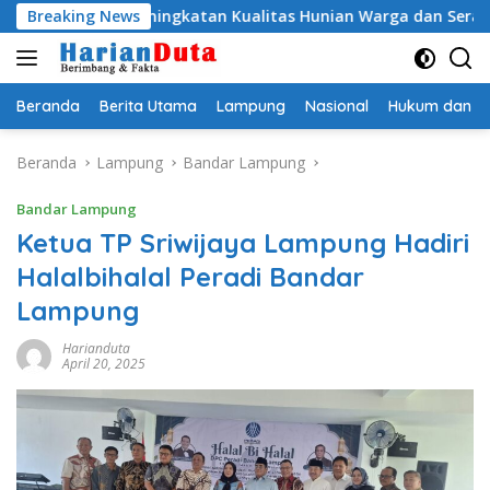
Langsung
ong Peningkatan Kualitas Hunian Warga dan Serap Aspirasi Ma
Breaking News
ke
konten
Beranda
Berita Utama
Lampung
Nasional
Hukum dan Kr
Beranda
Lampung
Bandar Lampung
Bandar Lampung
Ketua TP Sriwijaya Lampung Hadiri
Halalbihalal Peradi Bandar
Lampung
Harianduta
April 20, 2025