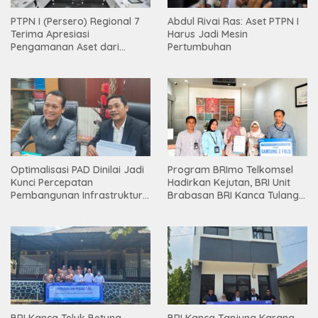
PTPN I (Persero) Regional 7
Abdul Rivai Ras: Aset PTPN I
Terima Apresiasi
Harus Jadi Mesin
Pengamanan Aset dari
Pertumbuhan
Holding
Optimalisasi PAD Dinilai Jadi
Program BRImo Telkomsel
Kunci Percepatan
Hadirkan Kejutan, BRI Unit
Pembangunan Infrastruktur
Brabasan BRI Kanca Tulang
Lampung
Bawang Serahkan Hadiah
Premium kepada Nasabah
Mesuji