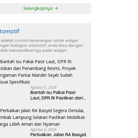
ga Lebih Aman
TBC di Tanggamus
Selengkapnya
 Nyaman
tomotif
i adalah contoh keterangan untuk widget
ngan kategori otomotif, anda bisa dengan
dah memasukkannya pada widget.
Agustus 6, 2026
Bantah Isu Pakai Pasir
Laut, DPR RI Pastikan dari
Penambang Resmi, Proyek
Pengaman Pantai Mandiri
Sejati Sudah Sesuai
Spesifikasi
Agustus 6, 2026
Perbaikan Jalan RA Basyid