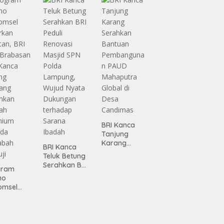
Lampung
 dari
ing
BRI Kanca
Tanjung
Karang
BRI Kanca
Serahkan
Teluk Betung
Bantuan
Serahkan BRI
gram
Pembanguna
Peduli
mo
n PAUD
Renovasi
omsel
Mahaputra
Masjid SPN
rkan
Global di
Polda
tan, BRI
Desa
Lampung,
Candimas
Wujud Nyata
asan BRI