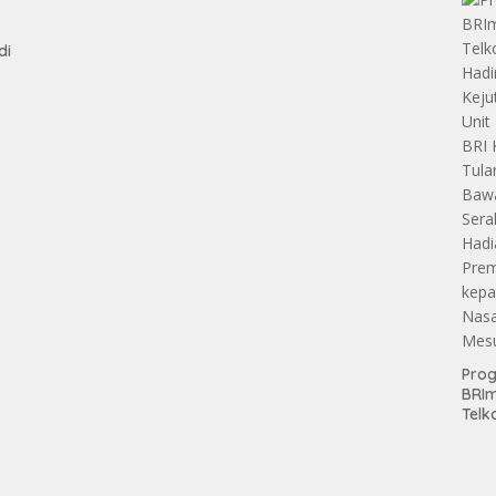
Aset
Hold
di
Pro
BRI
Telk
Hadi
Keju
Unit
Brab