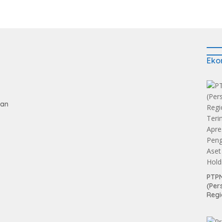
Eko
gan
PTPN
(Per
tan
Regi
Teri
Apre
Pen