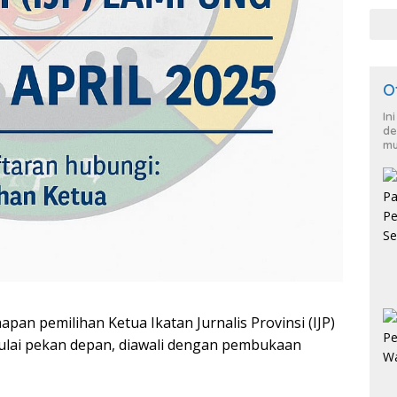
War
dan
O
In
de
mu
an pemilihan Ketua Ikatan Jurnalis Provinsi (IJP)
ulai pekan depan, diawali dengan pembukaan