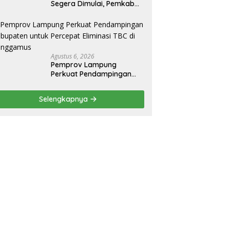
Segera Dimulai, Pemkab
Lampung Selatan Pastikan
Mobilitas Warga Lebih
Aman dan Nyaman
Agustus 6, 2026
Pemprov Lampung
Perkuat Pendampingan
Kabupaten untuk Percepat
Eliminasi TBC di
Selengkapnya
Tanggamus