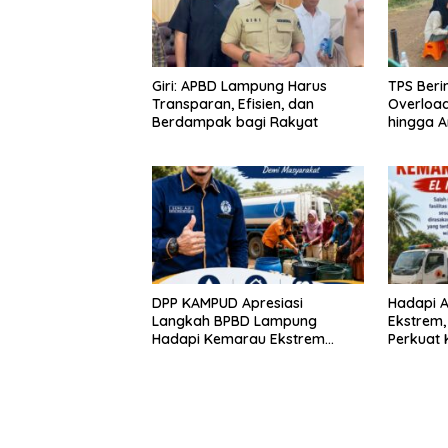
Giri: APBD Lampung Harus
TPS Beri
Transparan, Efisien, dan
Overloa
Berdampak bagi Rakyat
hingga A
DPP KAMPUD Apresiasi
Hadapi A
Langkah BPBD Lampung
Ekstrem
Hadapi Kemarau Ekstrem
Perkuat 
Lewat Program Bantuan Air
Distribus
Bersih