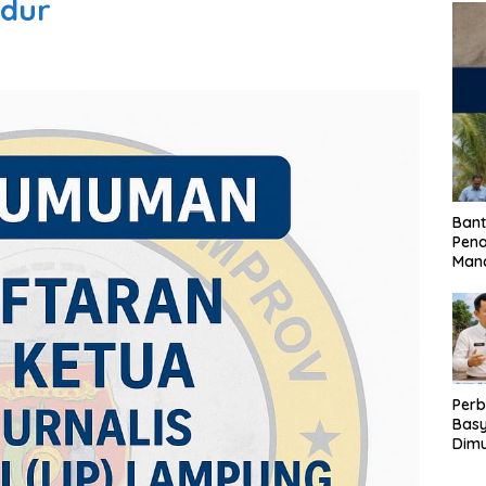
ndur
Bant
Pen
Mand
Perb
Basy
Dimu
Lam
Past