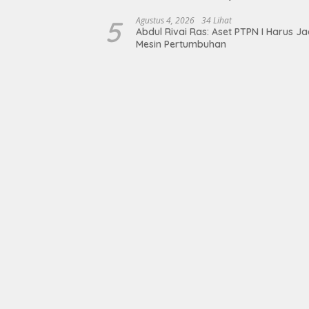
Lampung, Wujud Nyata Dukungan
terhadap Sarana Ibadah
5
Agustus 4, 2026
34 Lihat
Abdul Rivai Ras: Aset PTPN I Harus Ja
Mesin Pertumbuhan