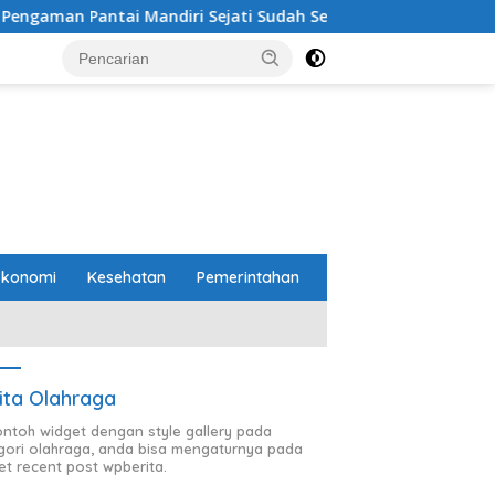
 Mandiri Sejati Sudah Sesuai Spesifikasi
Perbaikan Ja
Ekonomi
Kesehatan
Pemerintahan
ita Olahraga
contoh widget dengan style gallery pada
gori olahraga, anda bisa mengaturnya pada
et recent post wpberita.