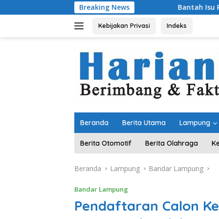
Langsung
Breaking News
Bantah Isu Pakai Pasir Laut
ke
konten
Kebijakan Privasi
Indeks
Beranda
Berita Utama
Lampung
Berita Otomotif
Berita Olahraga
K
Beranda
Lampung
Bandar Lampung
Bandar Lampung
Pendaftaran Calon Ket