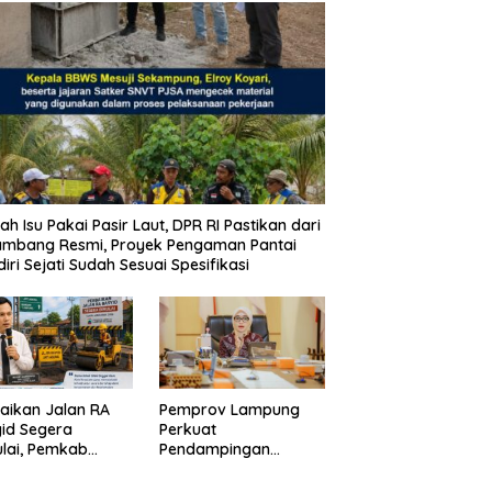
ah Isu Pakai Pasir Laut, DPR RI Pastikan dari
ambang Resmi, Proyek Pengaman Pantai
iri Sejati Sudah Sesuai Spesifikasi
aikan Jalan RA
Pemprov Lampung
id Segera
Perkuat
lai, Pemkab
Pendampingan
pung Selatan
Kabupaten untuk
ikan Mobilitas
Percepat Eliminasi