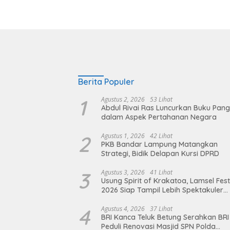
Berita Populer
1
Agustus 2, 2026
53 Lihat
Abdul Rivai Ras Luncurkan Buku Pan
dalam Aspek Pertahanan Negara
2
Agustus 1, 2026
42 Lihat
PKB Bandar Lampung Matangkan
Strategi, Bidik Delapan Kursi DPRD
3
Agustus 3, 2026
41 Lihat
Usung Spirit of Krakatoa, Lamsel Fest
2026 Siap Tampil Lebih Spektakuler
dengan Empat Event Ikonik dan Dere
Artis Ibu Kota
4
Agustus 4, 2026
37 Lihat
BRI Kanca Teluk Betung Serahkan BRI
Peduli Renovasi Masjid SPN Polda