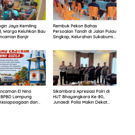
ngin Jaya Kemiling
Rembuk Pekon Bahas
d, Warga Keluhkan Bau
Persoalan Tanah di Jalan Pulau
ncaman Banjir
Singkap, Kelurahan Sukabumi
Belum Hasilkan Kesepakatan
ncaman El Nino
Sikambara Apresiasi Polri di
, BPBD Lampung
HUT Bhayangkara Ke-80,
Kesiapsiagaan dan
Junaedi: Polisi Makin Dekat
i Air Bersih
dengan Masyarakat