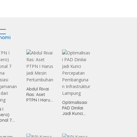
nomi
Abdul Rivai
Ras: Aset
PTPN I Harus
Optimalisasi
Jadi Mesin
PAD Dinilai
 I
Pertumbuhan
Jadi Kunci
sero)
Percepatan
onal 7
Pembanguna
ma
n
siasi
Infrastruktur
gamanan