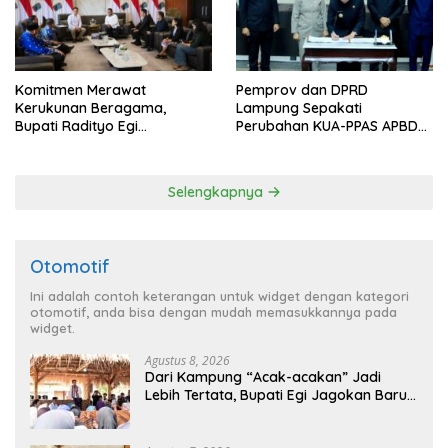
Komitmen Merawat
Pemprov dan DPRD
Kerukunan Beragama,
Lampung Sepakati
Bupati Radityo Egi
Perubahan KUA-PPAS APBD
Dijadwalkan Terima
2026
Penghargaan dari HKBP
Lampung
Selengkapnya
Otomotif
Ini adalah contoh keterangan untuk widget dengan kategori
otomotif, anda bisa dengan mudah memasukkannya pada
widget.
Agustus 8, 2026
Dari Kampung “Acak-acakan” Jadi
Lebih Tertata, Bupati Egi Jagokan Baru
Ranji Tiga Besar Desa Helau