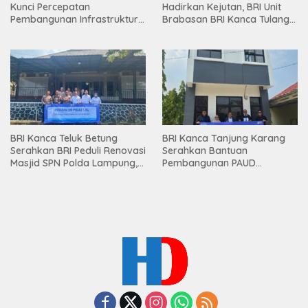
Kunci Percepatan
Hadirkan Kejutan, BRI Unit
Pembangunan Infrastruktur
Brabasan BRI Kanca Tulang
Lampung
Bawang Serahkan Hadiah
Premium kepada Nasabah
Mesuji
BRI Kanca Teluk Betung
BRI Kanca Tanjung Karang
Serahkan BRI Peduli Renovasi
Serahkan Bantuan
Masjid SPN Polda Lampung,
Pembangunan PAUD
Wujud Nyata Dukungan
Mahaputra Global di Desa
terhadap Sarana Ibadah
Candimas