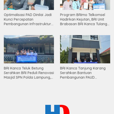
Optimalisasi PAD Dinilai Jadi
Program BRImo Telkomsel
Kunci Percepatan
Hadirkan Kejutan, BRI Unit
Pembangunan Infrastruktur
Brabasan BRI Kanca Tulang
Lampung
Bawang Serahkan Hadiah
Premium kepada Nasabah
Mesuji
BRI Kanca Teluk Betung
BRI Kanca Tanjung Karang
Serahkan BRI Peduli Renovasi
Serahkan Bantuan
Masjid SPN Polda Lampung,
Pembangunan PAUD
Wujud Nyata Dukungan
Mahaputra Global di Desa
terhadap Sarana Ibadah
Candimas