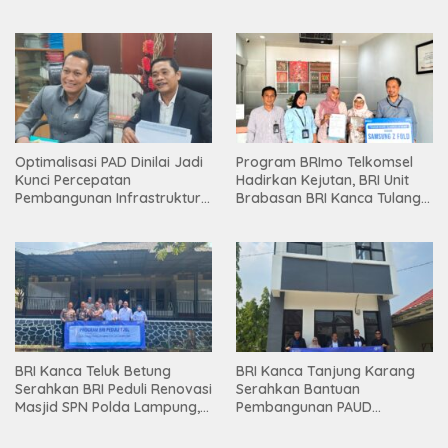
Holding
Optimalisasi PAD Dinilai Jadi
Program BRImo Telkomsel
Kunci Percepatan
Hadirkan Kejutan, BRI Unit
Pembangunan Infrastruktur
Brabasan BRI Kanca Tulang
Lampung
Bawang Serahkan Hadiah
Premium kepada Nasabah
Mesuji
BRI Kanca Teluk Betung
BRI Kanca Tanjung Karang
Serahkan BRI Peduli Renovasi
Serahkan Bantuan
Masjid SPN Polda Lampung,
Pembangunan PAUD
Wujud Nyata Dukungan
Mahaputra Global di Desa
terhadap Sarana Ibadah
Candimas