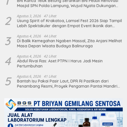
1
BRI Kanca Teluk Betung Serahkan BRI Peduli Renovasi
Masjid SPN Polda Lampung, Wujud Nyata Dukungan
terhadap Sarana Ibadah
2
Agustus 3, 2026
47 Lihat
Usung Spirit of Krakatoa, Lamsel Fest 2026 Siap Tampil
Lebih Spektakuler dengan Empat Event Ikonik dan
Deretan Artis Ibu Kota
3
Agustus 4, 2026
44 Lihat
Di Balik Kemegahan Ngaben Massal, Zita Anjani Melihat
Masa Depan Wisata Budaya Balinuraga
4
Agustus 4, 2026
42 Lihat
Abdul Rivai Ras: Aset PTPN I Harus Jadi Mesin
Pertumbuhan
5
Agustus 6, 2026
41 Lihat
Bantah Isu Pakai Pasir Laut, DPR RI Pastikan dari
Penambang Resmi, Proyek Pengaman Pantai Mandiri
Sejati Sudah Sesuai Spesifikasi