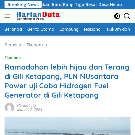
Langsung
i Jagokan Baru Ranji Tiga Besar Desa Helau
Breaking News
Komitmen M
ke
konten
Beranda
Berita Utama
Lampung
Nasional
Hukum dan Kr
Beranda
Ekonomi
Ekonomi
Ramadahan lebih hijau dan Terang
di Gili Ketapang, PLN NUsantara
Power uji Coba Hidrogen Fuel
Generator di Gili Ketapang
Harianduta
Maret 12, 2025