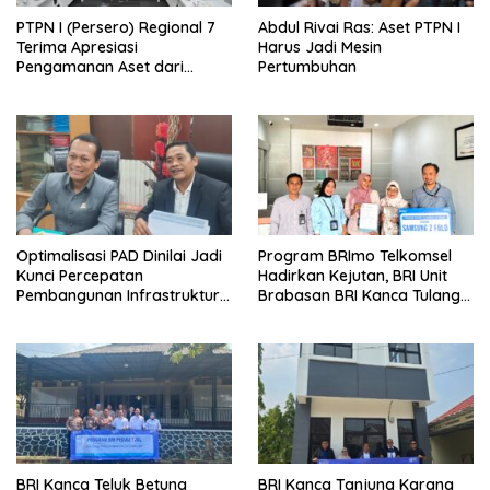
PTPN I (Persero) Regional 7
Abdul Rivai Ras: Aset PTPN I
Terima Apresiasi
Harus Jadi Mesin
Pengamanan Aset dari
Pertumbuhan
Holding
Optimalisasi PAD Dinilai Jadi
Program BRImo Telkomsel
Kunci Percepatan
Hadirkan Kejutan, BRI Unit
Pembangunan Infrastruktur
Brabasan BRI Kanca Tulang
Lampung
Bawang Serahkan Hadiah
Premium kepada Nasabah
Mesuji
BRI Kanca Teluk Betung
BRI Kanca Tanjung Karang