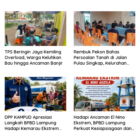
TPS Beringin Jaya Kemiling
Rembuk Pekon Bahas
Overload, Warga Keluhkan
Persoalan Tanah di Jalan
Bau hingga Ancaman Banjir
Pulau Singkap, Kelurahan
Sukabumi Belum Hasilkan
Kesepakatan
DPP KAMPUD Apresiasi
Hadapi Ancaman El Nino
Langkah BPBD Lampung
Ekstrem, BPBD Lampung
Hadapi Kemarau Ekstrem
Perkuat Kesiapsiagaan dan
Lewat Program Bantuan Air
Distribusi Air Bersih
Bersih