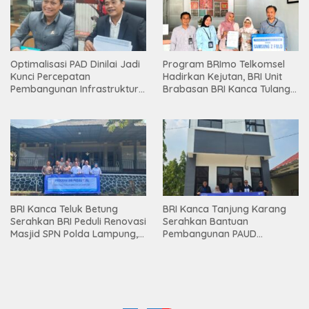
Optimalisasi PAD Dinilai Jadi
Program BRImo Telkomsel
Kunci Percepatan
Hadirkan Kejutan, BRI Unit
Pembangunan Infrastruktur
Brabasan BRI Kanca Tulang
Lampung
Bawang Serahkan Hadiah
Premium kepada Nasabah
Mesuji
BRI Kanca Teluk Betung
BRI Kanca Tanjung Karang
Serahkan BRI Peduli Renovasi
Serahkan Bantuan
Masjid SPN Polda Lampung,
Pembangunan PAUD
Wujud Nyata Dukungan
Mahaputra Global di Desa
terhadap Sarana Ibadah
Candimas