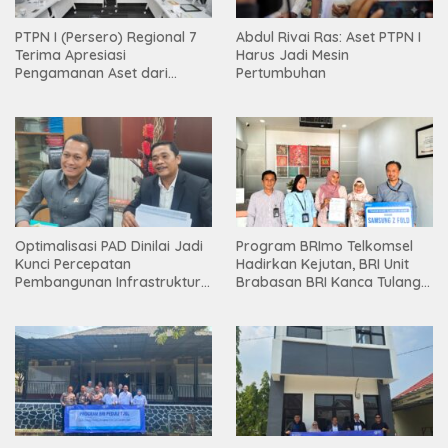
PTPN I (Persero) Regional 7
Abdul Rivai Ras: Aset PTPN I
Terima Apresiasi
Harus Jadi Mesin
Pengamanan Aset dari
Pertumbuhan
Holding
Optimalisasi PAD Dinilai Jadi
Program BRImo Telkomsel
Kunci Percepatan
Hadirkan Kejutan, BRI Unit
Pembangunan Infrastruktur
Brabasan BRI Kanca Tulang
Lampung
Bawang Serahkan Hadiah
Premium kepada Nasabah
Mesuji