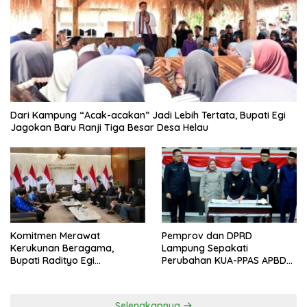
Dari Kampung “Acak-acakan” Jadi Lebih Tertata, Bupati Egi
Jagokan Baru Ranji Tiga Besar Desa Helau
Komitmen Merawat
Pemprov dan DPRD
Kerukunan Beragama,
Lampung Sepakati
Bupati Radityo Egi
Perubahan KUA-PPAS APBD
Dijadwalkan Terima
2026
Penghargaan dari HKBP
Lampung
Selengkapnya