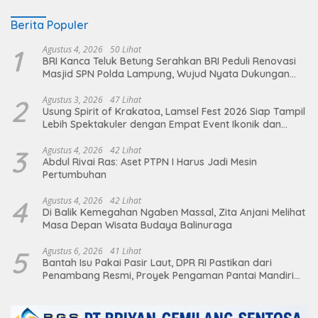
Berita Populer
1
Agustus 4, 2026
50 Lihat
BRI Kanca Teluk Betung Serahkan BRI Peduli Renovasi
Masjid SPN Polda Lampung, Wujud Nyata Dukungan
terhadap Sarana Ibadah
2
Agustus 3, 2026
47 Lihat
Usung Spirit of Krakatoa, Lamsel Fest 2026 Siap Tampil
Lebih Spektakuler dengan Empat Event Ikonik dan
Deretan Artis Ibu Kota
3
Agustus 4, 2026
42 Lihat
Abdul Rivai Ras: Aset PTPN I Harus Jadi Mesin
Pertumbuhan
4
Agustus 4, 2026
42 Lihat
Di Balik Kemegahan Ngaben Massal, Zita Anjani Melihat
Masa Depan Wisata Budaya Balinuraga
5
Agustus 6, 2026
41 Lihat
Bantah Isu Pakai Pasir Laut, DPR RI Pastikan dari
Penambang Resmi, Proyek Pengaman Pantai Mandiri
Sejati Sudah Sesuai Spesifikasi