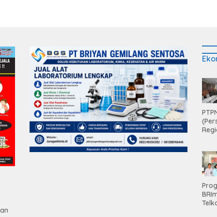
Eko
PTPN
(Per
Regi
Teri
Apre
Pen
Aset
Hold
Pro
BRI
Telk
gan
Hadi