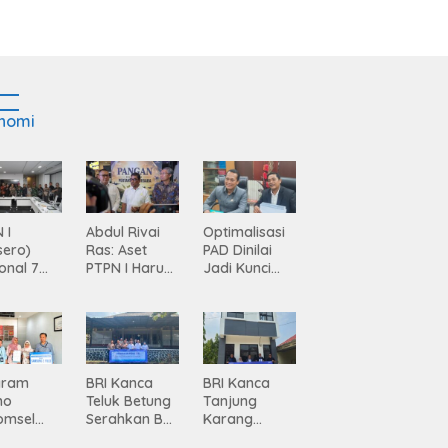
nomi
 I
Abdul Rivai
Optimalisasi
sero)
Ras: Aset
PAD Dinilai
onal 7
PTPN I Harus
Jadi Kunci
ma
Jadi Mesin
Percepatan
siasi
Pertumbuhan
Pembanguna
gamanan
n
 dari
Infrastruktur
ing
Lampung
gram
BRI Kanca
BRI Kanca
mo
Teluk Betung
Tanjung
omsel
Serahkan BRI
Karang
rkan
Peduli
Serahkan