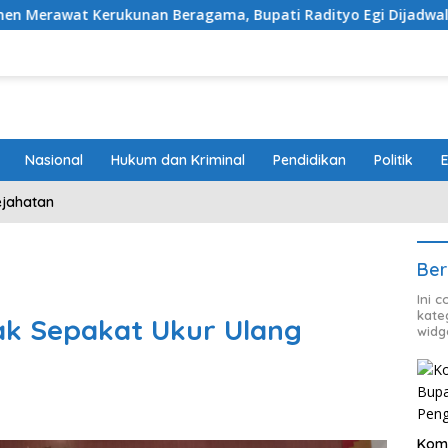
nan Beragama, Bupati Radityo Egi Dijadwalkan Terima Pengh
Nasional
Hukum dan Kriminal
Pendidikan
Politik
ejahatan
Ber
Ini 
kate
dak Sepakat Ukur Ulang
widg
Kom