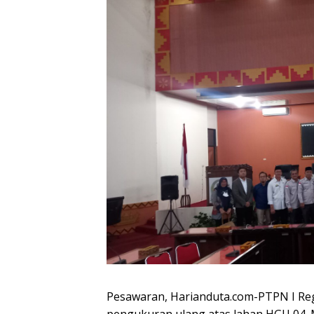
Pesawaran, Harianduta.com-PTPN I Reg
pengukuran ulang atas lahan HGU 04. 