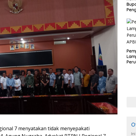
Bupa
Pen
Pem
Lam
Per
APB
O
ional 7 menyatakan tidak menyepakati
In
M. Agung Nugraha, Advokat PTPN I Regional 7,