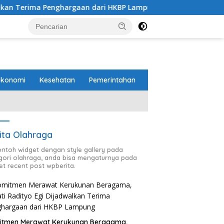
argaan dari HKBP Lampung
Pemprov dan DPRD Lampung
Ekonomi
Kesehatan
Pemerintahan
ita Olahraga
contoh widget dengan style gallery pada
gori olahraga, anda bisa mengaturnya pada
et recent post wpberita.
itmen Merawat Kerukunan Beragama,