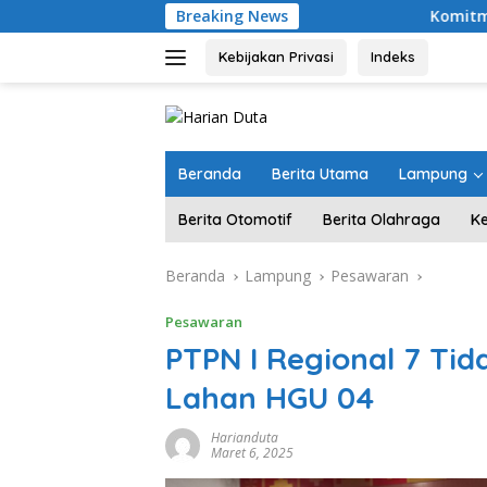
Langsung
Breaking News
Komitmen Merawat Keruku
ke
konten
Kebijakan Privasi
Indeks
Beranda
Berita Utama
Lampung
Berita Otomotif
Berita Olahraga
K
Beranda
Lampung
Pesawaran
Pesawaran
PTPN I Regional 7 Ti
Lahan HGU 04
Harianduta
Maret 6, 2025