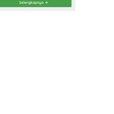
Selengkapnya
‘Penglipuran’ Kedua pada
2027