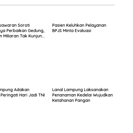
sawaran Soroti
Pasien Keluhkan Pelayanan
ya Perbaikan Gedung,
BPJS Minta Evaluasi
 Miliaran Tak Kunjung
si
ampung Adakan
Lanal Lampung Laksanakan
Peringati Hari Jadi TNI
Penanaman Kedelai Wujudkan
0
Ketahanan Pangan