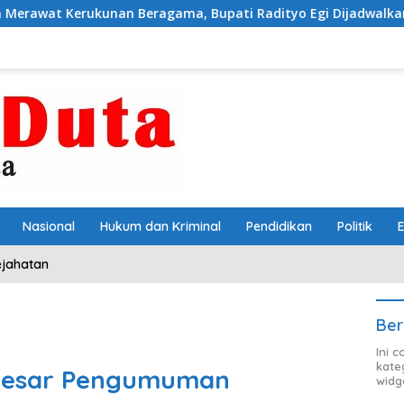
n Beragama, Bupati Radityo Egi Dijadwalkan Terima Penghar
Nasional
Hukum dan Kriminal
Pendidikan
Politik
ejahatan
Ber
Ini 
kate
 Besar Pengumuman
widg