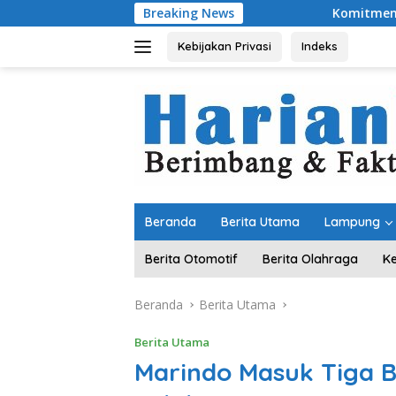
Langsung
Breaking News
Komitmen Merawat Kerukuna
ke
konten
Kebijakan Privasi
Indeks
Beranda
Berita Utama
Lampung
Berita Otomotif
Berita Olahraga
K
Beranda
Berita Utama
Berita Utama
Marindo Masuk Tiga