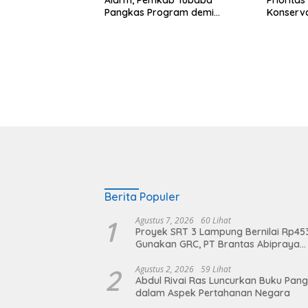
Pangkas Program demi
Konserv
Ekonomi Rakyat
Prabowo–
Berita Populer
1
Agustus 7, 2026
60 Lihat
Proyek SRT 3 Lampung Bernilai Rp45
Gunakan GRC, PT Brantas Abipraya
Belum Beri Tanggapan
2
Agustus 2, 2026
59 Lihat
Abdul Rivai Ras Luncurkan Buku Pan
dalam Aspek Pertahanan Negara