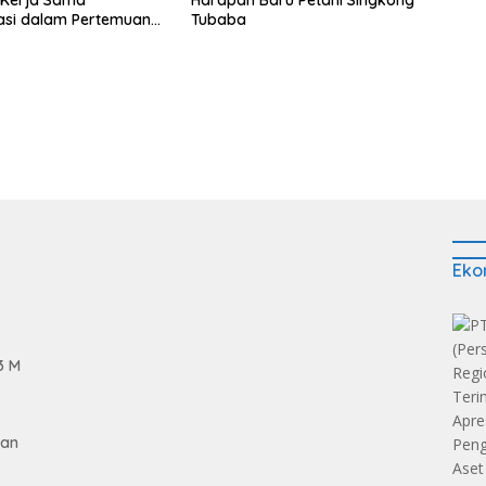
asi dalam Pertemuan
Tubaba
Raja Charles III
Eko
3 M
gan