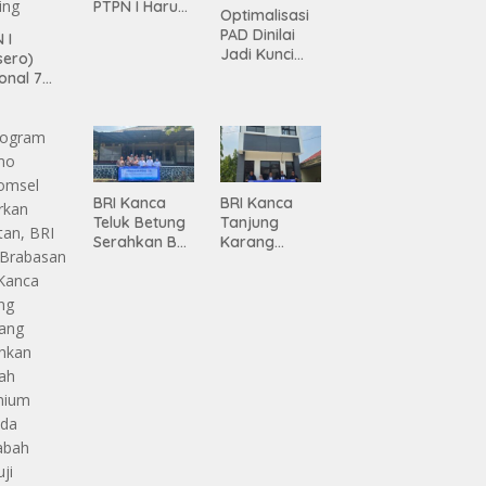
PTPN I Harus
Optimalisasi
Jadi Mesin
PAD Dinilai
 I
Pertumbuhan
Jadi Kunci
sero)
Percepatan
onal 7
Pembanguna
ma
n
siasi
Infrastruktur
gamanan
Lampung
 dari
ing
BRI Kanca
BRI Kanca
Teluk Betung
Tanjung
Serahkan BRI
Karang
Peduli
Serahkan
Renovasi
Bantuan
Masjid SPN
Pembanguna
Polda
n PAUD
Lampung,
Mahaputra
Wujud Nyata
Global di
Dukungan
Desa
terhadap
Candimas
Sarana
Ibadah