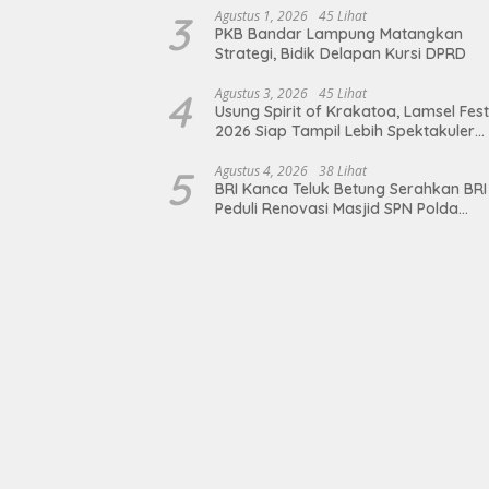
3
Agustus 1, 2026
45 Lihat
PKB Bandar Lampung Matangkan
Strategi, Bidik Delapan Kursi DPRD
4
Agustus 3, 2026
45 Lihat
Usung Spirit of Krakatoa, Lamsel Fest
2026 Siap Tampil Lebih Spektakuler
dengan Empat Event Ikonik dan Dere
Artis Ibu Kota
5
Agustus 4, 2026
38 Lihat
BRI Kanca Teluk Betung Serahkan BRI
Peduli Renovasi Masjid SPN Polda
Lampung, Wujud Nyata Dukungan
terhadap Sarana Ibadah