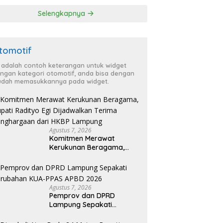
‘Penglipuran’ Kedua
Selengkapnya
pada 2027
tomotif
i adalah contoh keterangan untuk widget
ngan kategori otomotif, anda bisa dengan
dah memasukkannya pada widget.
Agustus 7, 2026
Komitmen Merawat
Kerukunan Beragama,
Bupati Radityo Egi
Dijadwalkan Terima
Penghargaan dari HKBP
Lampung
Agustus 7, 2026
Pemprov dan DPRD
Lampung Sepakati
Perubahan KUA-PPAS
APBD 2026