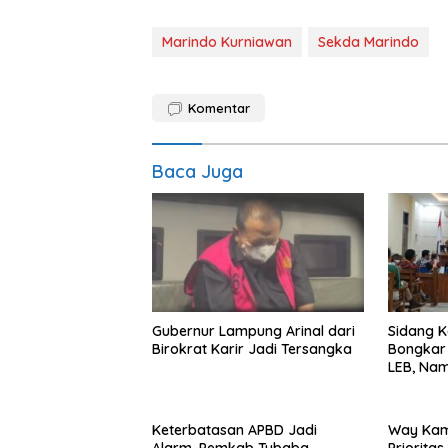
Marindo Kurniawan
Sekda Marindo
Komentar
Baca Juga
Gubernur Lampung Arinal dari
Sidang K
Birokrat Karir Jadi Tersangka
Bongkar 
LEB, Nam
Diseret
Keterbatasan APBD Jadi
Way Kam
Alarm, Pemkab Tubaba
Priorita