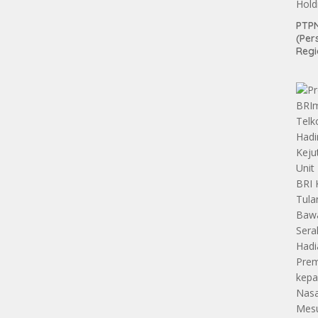
PTPN
(Per
Regi
Teri
Apre
Pen
tan
Aset
Hold