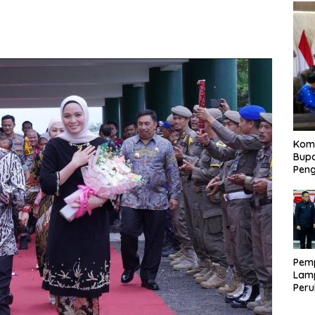
Kom
Bupa
Pen
Pem
Lam
Per
APB