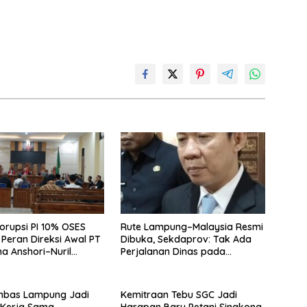
orupsi PI 10% OSES
Rute Lampung–Malaysia Resmi
Peran Direksi Awal PT
Dibuka, Sekdaprov: Tak Ada
a Anshori–Nuril
Perjalanan Dinas pada
Penerbangan Internasional
Perdana
bas Lampung Jadi
Kemitraan Tebu SGC Jadi
s Kerja Sama
Harapan Baru Petani Singkong