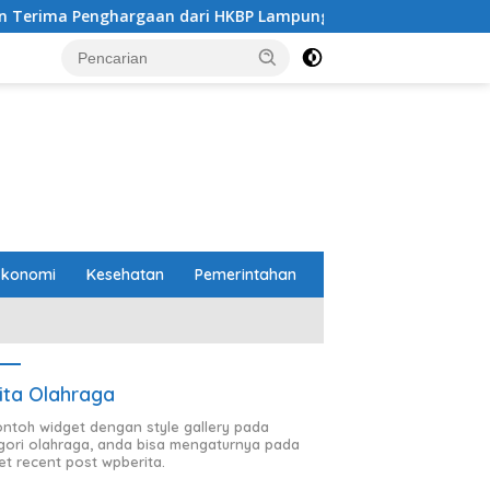
gaan dari HKBP Lampung
Pemprov dan DPRD Lampung S
Ekonomi
Kesehatan
Pemerintahan
ita Olahraga
contoh widget dengan style gallery pada
gori olahraga, anda bisa mengaturnya pada
et recent post wpberita.