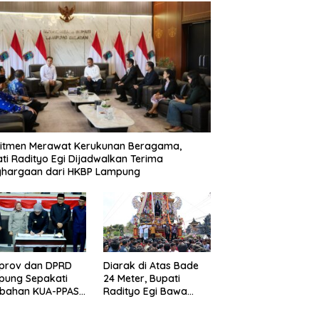
itmen Merawat Kerukunan Beragama,
ti Radityo Egi Dijadwalkan Terima
ghargaan dari HKBP Lampung
prov dan DPRD
Diarak di Atas Bade
pung Sepakati
24 Meter, Bupati
ubahan KUA-PPAS
Radityo Egi Bawa
D 2026
Mimpi Besar
Balinuraga Jadi