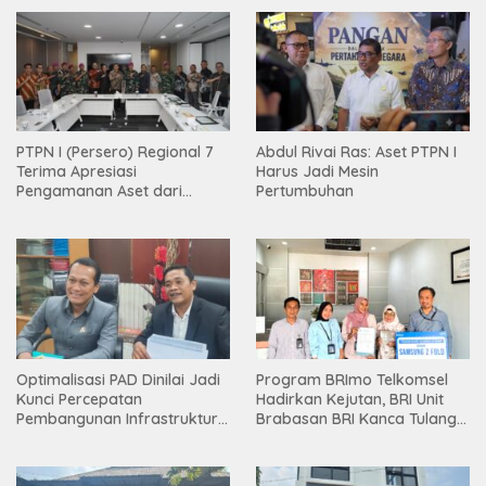
PTPN I (Persero) Regional 7
Abdul Rivai Ras: Aset PTPN I
Terima Apresiasi
Harus Jadi Mesin
Pengamanan Aset dari
Pertumbuhan
Holding
Optimalisasi PAD Dinilai Jadi
Program BRImo Telkomsel
Kunci Percepatan
Hadirkan Kejutan, BRI Unit
Pembangunan Infrastruktur
Brabasan BRI Kanca Tulang
Lampung
Bawang Serahkan Hadiah
Premium kepada Nasabah
Mesuji