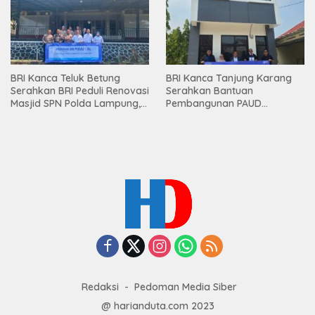
BRI Kanca Teluk Betung
BRI Kanca Tanjung Karang
Serahkan BRI Peduli Renovasi
Serahkan Bantuan
Masjid SPN Polda Lampung,
Pembangunan PAUD
Wujud Nyata Dukungan
Mahaputra Global di Desa
terhadap Sarana Ibadah
Candimas
Redaksi
Pedoman Media Siber
@ harianduta.com 2023