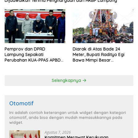
Dijadwalkan Terima Penghargaan dari HKBP Lampung
Pemprov dan DPRD
Diarak di Atas Bade 24
Lampung Sepakati
Meter, Bupati Radityo Egi
Perubahan KUA-PPAS APBD
Bawa Mimpi Besar
2026
Balinuraga Jadi ‘Penglipuran’
Kedua pada 2027
Selengkapnya
Otomotif
Ini adalah contoh keterangan untuk widget dengan kategori
otomotif, anda bisa dengan mudah memasukkannya pada
widget.
Agustus 7, 2026
Komitmen Merawat Kerukunan