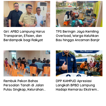
Giri: APBD Lampung Harus
TPS Beringin Jaya Kemiling
Transparan, Efisien, dan
Overload, Warga Keluhkan
Berdampak bagi Rakyat
Bau hingga Ancaman Banjir
Rembuk Pekon Bahas
DPP KAMPUD Apresiasi
Persoalan Tanah di Jalan
Langkah BPBD Lampung
Pulau Singkap, Kelurahan
Hadapi Kemarau Ekstrem
Sukabumi Belum Hasilkan
Lewat Program Bantuan Air
Kesepakatan
Bersih