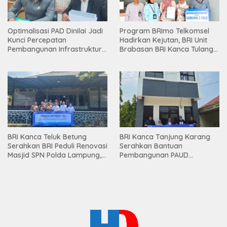
Optimalisasi PAD Dinilai Jadi
Program BRImo Telkomsel
Kunci Percepatan
Hadirkan Kejutan, BRI Unit
Pembangunan Infrastruktur
Brabasan BRI Kanca Tulang
Lampung
Bawang Serahkan Hadiah
Premium kepada Nasabah
Mesuji
BRI Kanca Teluk Betung
BRI Kanca Tanjung Karang
Serahkan BRI Peduli Renovasi
Serahkan Bantuan
Masjid SPN Polda Lampung,
Pembangunan PAUD
Wujud Nyata Dukungan
Mahaputra Global di Desa
terhadap Sarana Ibadah
Candimas