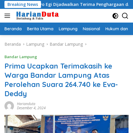
Langsung
Radityo Egi Dijadwalkan Terima Penghargaan dari HKBP Lamp
Breaking News
ke
konten
Beranda
Berita Utama
Lampung
Nasional
Hukum dan Kr
Beranda
Lampung
Bandar Lampung
Bandar Lampung
Prima Ucapkan Terimakasih ke
Warga Bandar Lampung Atas
Perolehan Suara 264.740 ke Eva-
Deddy
Harianduta
Desember 4, 2024