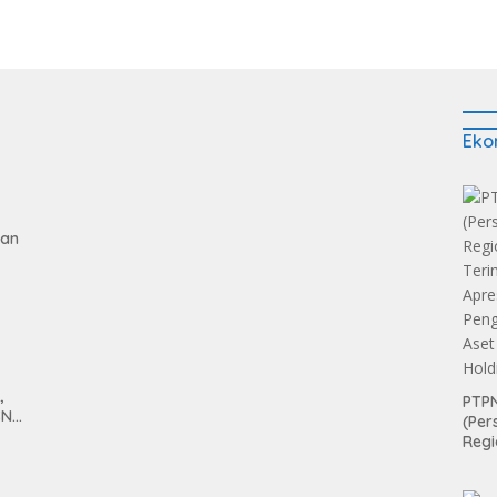
Eko
gan
,
PTPN
SN
(Per
anan
Regi
Teri
Apre