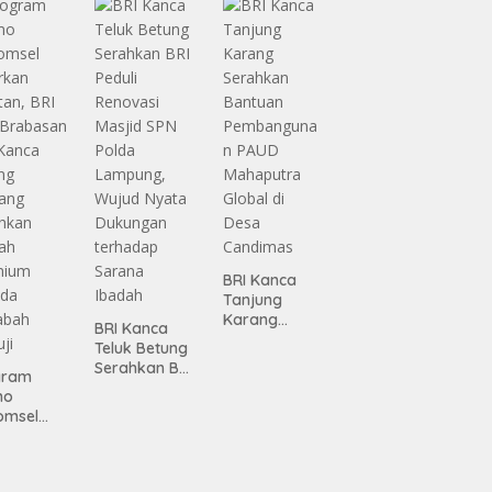
Infrastruktur
gamanan
Lampung
 dari
ing
BRI Kanca
Tanjung
Karang
BRI Kanca
Serahkan
Teluk Betung
Bantuan
Serahkan BRI
gram
Pembanguna
Peduli
mo
n PAUD
Renovasi
omsel
Mahaputra
Masjid SPN
rkan
Global di
Polda
tan, BRI
Desa
Lampung,
Candimas
Wujud Nyata