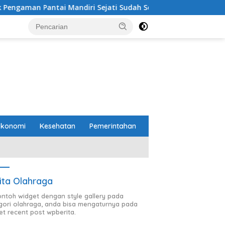
diri Sejati Sudah Sesuai Spesifikasi
Perbaikan Jalan 
Ekonomi
Kesehatan
Pemerintahan
ita Olahraga
contoh widget dengan style gallery pada
gori olahraga, anda bisa mengaturnya pada
et recent post wpberita.