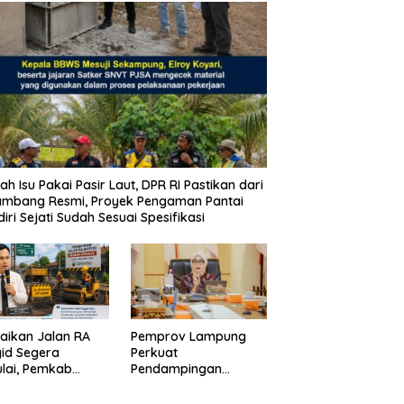
ah Isu Pakai Pasir Laut, DPR RI Pastikan dari
ambang Resmi, Proyek Pengaman Pantai
iri Sejati Sudah Sesuai Spesifikasi
aikan Jalan RA
Pemprov Lampung
id Segera
Perkuat
lai, Pemkab
Pendampingan
pung Selatan
Kabupaten untuk
ikan Mobilitas
Percepat Eliminasi