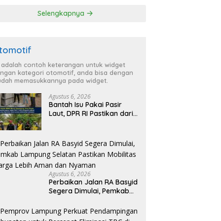
ga Lebih Aman
TBC di Tanggamus
Selengkapnya
 Nyaman
tomotif
i adalah contoh keterangan untuk widget
ngan kategori otomotif, anda bisa dengan
dah memasukkannya pada widget.
Agustus 6, 2026
Bantah Isu Pakai Pasir
Laut, DPR RI Pastikan dari
Penambang Resmi, Proyek
Pengaman Pantai Mandiri
Sejati Sudah Sesuai
Spesifikasi
Agustus 6, 2026
Perbaikan Jalan RA Basyid
Segera Dimulai, Pemkab
Lampung Selatan Pastikan
Mobilitas Warga Lebih
Aman dan Nyaman