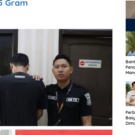
5 Gram
Bant
Pen
Mand
Perb
Basy
Dimu
Lam
Past