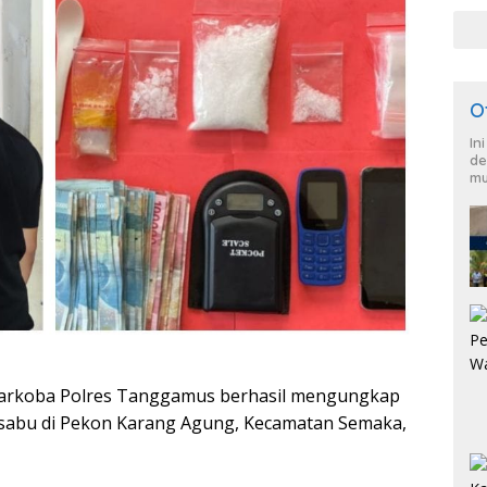
War
dan
O
In
de
mu
narkoba Polres Tanggamus berhasil mengungkap
s sabu di Pekon Karang Agung, Kecamatan Semaka,