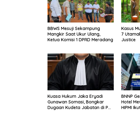
BBWS Mesuji Sekampung
Kasus Mu
Mangkir Saat Ukur Ulang,
7 Utamak
Ketua Komisi 1 DPRD Meradang
Justice
Kuasa Hukum Jaka Eryadi
BNNP Ge
Gunawan Somasi, Bongkar
Hotel Me
Dugaan Kudeta Jabatan di PT
HIPMI Ik
Faza Satria Gianny