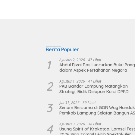
Berita Populer
1
Agustus 2, 2026
47 Lihat
Abdul Rivai Ras Luncurkan Buku Pan
dalam Aspek Pertahanan Negara
2
Agustus 1, 2026
41 Lihat
PKB Bandar Lampung Matangkan
Strategi, Bidik Delapan Kursi DPRD
3
Juli 31, 2026
39 Lihat
Senam Bersama di GOR Way Handak
Pemkab Lampung Selatan Bangun A
Sehat, Solid, dan Siap Berikan Pelay
Terbaik
4
Agustus 3, 2026
38 Lihat
Usung Spirit of Krakatoa, Lamsel Fest
2026 Siap Tampil Lebih Spektakuler