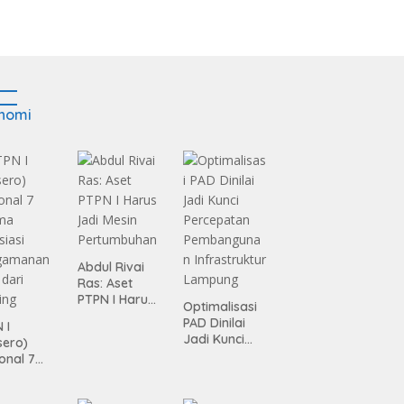
nomi
Abdul Rivai
Ras: Aset
PTPN I Harus
Optimalisasi
Jadi Mesin
PAD Dinilai
 I
Pertumbuhan
Jadi Kunci
sero)
Percepatan
onal 7
Pembanguna
ma
n
siasi