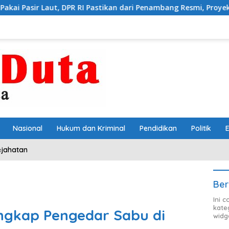
R RI Pastikan dari Penambang Resmi, Proyek Pengaman Pantai Man
Nasional
Hukum dan Kriminal
Pendidikan
Politik
ejahatan
Ber
Ini 
kate
ngkap Pengedar Sabu di
widg