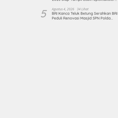
dengan Empat Event Ikonik dan Dere
Artis Ibu Kota
5
Agustus 4, 2026
34 Lihat
BRI Kanca Teluk Betung Serahkan BRI
Peduli Renovasi Masjid SPN Polda
Lampung, Wujud Nyata Dukungan
terhadap Sarana Ibadah