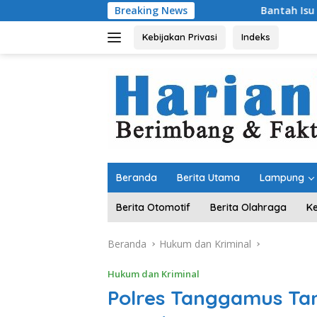
Langsung
Breaking News
Bantah Isu Pakai Pasir Laut, DP
ke
konten
Kebijakan Privasi
Indeks
Beranda
Berita Utama
Lampung
Berita Otomotif
Berita Olahraga
K
Beranda
Hukum dan Kriminal
Hukum dan Kriminal
Polres Tanggamus Ta