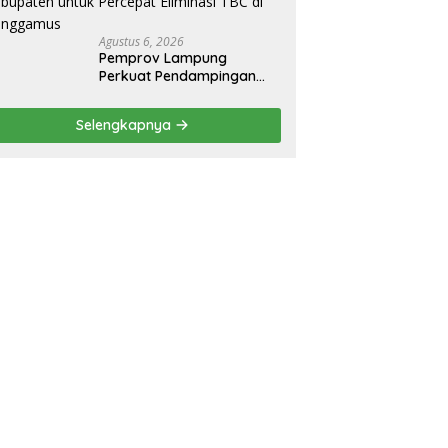
Agustus 6, 2026
Pemprov Lampung
Perkuat Pendampingan
Kabupaten untuk Percepat
Eliminasi TBC di
Selengkapnya
Tanggamus