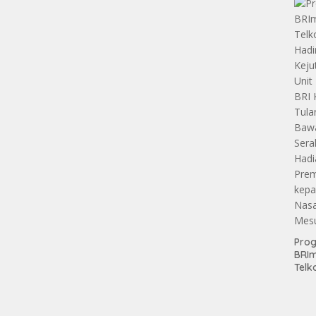
Pen
tan
Aset
Hold
Pro
BRI
Telk
Hadi
Keju
Unit