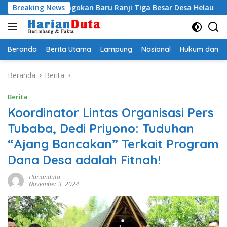
Langsung
gi Jagokan Baru Ranji Tiga Besar Desa Helau
Breaking News
Komitmen 
ke
konten
Beranda
Berita Utama
Lampung
Nasional
Hukum dan Kr
Beranda
Berita
Berita
Koordinator Lintas Organisasi Pers
Tubaba, Dedi Priyono: Tuduhan
“Ajang Bancakan” Terkait Program
Dana Desa adalah Fitnah!
Harianduta
November 3, 2024