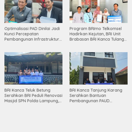
Optimalisasi PAD Dinilai Jadi
Program BRImo Telkomsel
Kunci Percepatan
Hadirkan Kejutan, BRI Unit
Pembangunan Infrastruktur
Brabasan BRI Kanca Tulang
Lampung
Bawang Serahkan Hadiah
Premium kepada Nasabah
Mesuji
BRI Kanca Teluk Betung
BRI Kanca Tanjung Karang
Serahkan BRI Peduli Renovasi
Serahkan Bantuan
Masjid SPN Polda Lampung,
Pembangunan PAUD
Wujud Nyata Dukungan
Mahaputra Global di Desa
terhadap Sarana Ibadah
Candimas