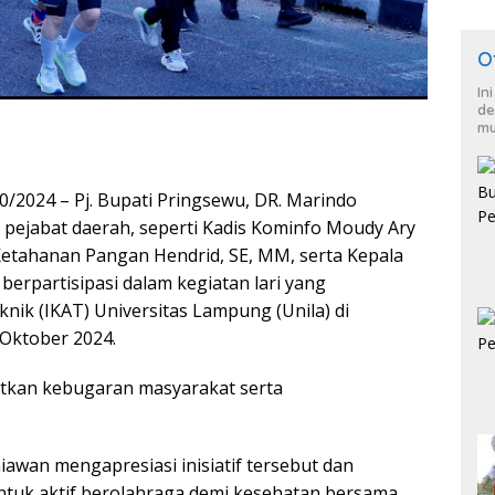
O
In
de
mu
/2024 – Pj. Bupati Pringsewu, DR. Marindo
pejabat daerah, seperti Kadis Kominfo Moudy Ary
 Ketahanan Pangan Hendrid, SE, MM, serta Kepala
berpartisipasi dalam kegiatan lari yang
nik (IKAT) Universitas Lampung (Unila) di
Oktober 2024.
atkan kebugaran masyarakat serta
wan mengapresiasi inisiatif tersebut dan
tuk aktif berolahraga demi kesehatan bersama.