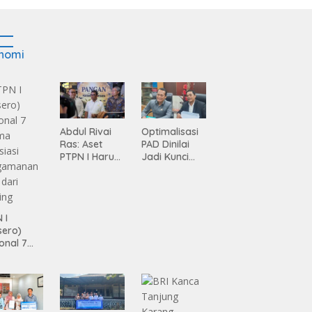
nomi
Abdul Rivai
Optimalisasi
Ras: Aset
PAD Dinilai
PTPN I Harus
Jadi Kunci
Jadi Mesin
Percepatan
Pertumbuhan
Pembanguna
n
Infrastruktur
 I
Lampung
sero)
onal 7
ma
siasi
gamanan
 dari
ing