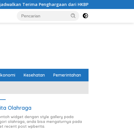
ima Penghargaan dari HKBP Lampung
Pemprov dan DPR
Ekonomi
Kesehatan
Pemerintahan
ita Olahraga
contoh widget dengan style gallery pada
gori olahraga, anda bisa mengaturnya pada
et recent post wpberita.