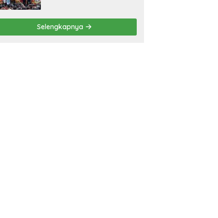
Bawa Mimpi Besar
Balinuraga Jadi
‘Penglipuran’ Kedua pada
Selengkapnya
2027