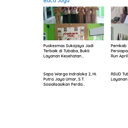
Baca Juga
Puskesmas Sukajaya Jadi
Pemkab 
Terbaik di Tubaba, Bukti
Persiapa
Layanan Kesehatan
Run Apri
Berkualitas
Sapa Warga Indraloka 2, Hi.
RSUD Tu
Putra Jaya Umar, S.T.
Layanan 
Sosialisasikan Perda
Pencegahan Narkotika di Way
Kenanga