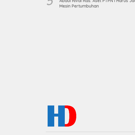
5
Abdul Rivai Ras: Aset PTPN I Harus Ja
Mesin Pertumbuhan