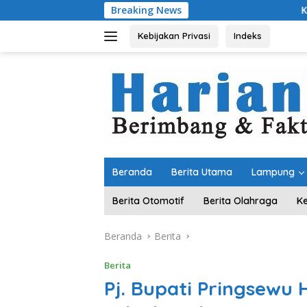
Langsung
Breaking News
Komitmen Meraw
ke
konten
Kebijakan Privasi
Indeks
Beranda
Berita Utama
Lampung
Berita Otomotif
Berita Olahraga
K
Beranda
Berita
Berita
Pj. Bupati Pringsewu 