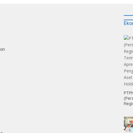
Eko
gan
tan
PTPN
(Per
Regi
Teri
Apre
Pen
Aset
Hold