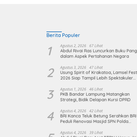
Berita Populer
1
Agustus 2, 2026
67 Lihat
Abdul Rivai Ras Luncurkan Buku Pan
dalam Aspek Pertahanan Negara
2
Agustus 3, 2026
47 Lihat
Usung Spirit of Krakatoa, Lamsel Fest
2026 Siap Tampil Lebih Spektakuler
dengan Empat Event Ikonik dan Dere
Artis Ibu Kota
3
Agustus 1, 2026
46 Lihat
PKB Bandar Lampung Matangkan
Strategi, Bidik Delapan Kursi DPRD
4
Agustus 4, 2026
42 Lihat
BRI Kanca Teluk Betung Serahkan BRI
Peduli Renovasi Masjid SPN Polda
Lampung, Wujud Nyata Dukungan
terhadap Sarana Ibadah
Agustus 4, 2026
39 Lihat