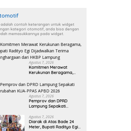
tomotif
i adalah contoh keterangan untuk widget
ngan kategori otomotif, anda bisa dengan
dah memasukkannya pada widget.
Agustus 7, 2026
Komitmen Merawat
Kerukunan Beragama,
Bupati Radityo Egi
Dijadwalkan Terima
Penghargaan dari HKBP
Lampung
Agustus 7, 2026
Pemprov dan DPRD
Lampung Sepakati
Perubahan KUA-PPAS
APBD 2026
Agustus 7, 2026
Diarak di Atas Bade 24
Meter, Bupati Radityo Egi