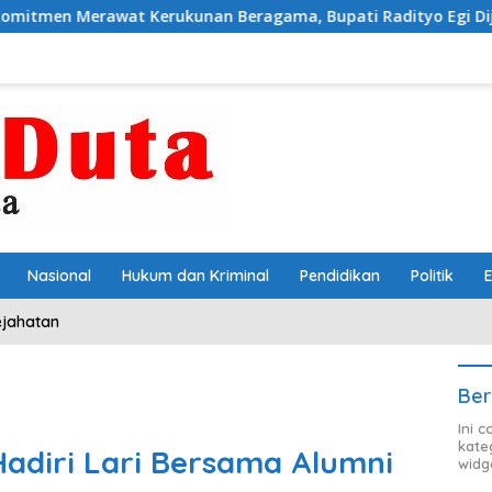
at Kerukunan Beragama, Bupati Radityo Egi Dijadwalkan Ter
Nasional
Hukum dan Kriminal
Pendidikan
Politik
ejahatan
Ber
Ini 
kate
Hadiri Lari Bersama Alumni
widg