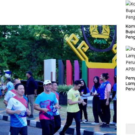
Kom
Bupa
Pen
Pem
Lam
Per
APB