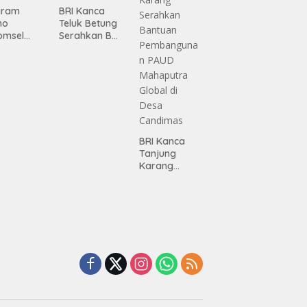
gram
BRI Kanca
mo
Teluk Betung
omsel
Serahkan BRI
rkan
Peduli
tan, BRI
Renovasi
Masjid SPN
asan BRI
Polda
a Tulang
Lampung,
ang
Wujud Nyata
ahkan
Dukungan
iah
terhadap
BRI Kanca
mium
Sarana
Tanjung
ada
Ibadah
Karang
abah
Serahkan
ji
Bantuan
Pembanguna
n PAUD
Mahaputra
Global di
Desa
Candimas