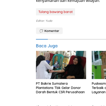
kenyamanan dan kemajuan wilayah.
Tulang bawang barat
Editor: Yuda
Komentar
Baca Juga
PT Bakrie Sumatera
Puskesm
Plantations Tbk Gelar Donor
Terbaik 
Darah Bentuk CSR Perusahaan
Layanan
Berkuali