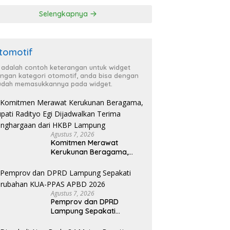
‘Penglipuran’ Kedua
Selengkapnya
pada 2027
tomotif
i adalah contoh keterangan untuk widget
ngan kategori otomotif, anda bisa dengan
dah memasukkannya pada widget.
Agustus 7, 2026
Komitmen Merawat
Kerukunan Beragama,
Bupati Radityo Egi
Dijadwalkan Terima
Penghargaan dari HKBP
Lampung
Agustus 7, 2026
Pemprov dan DPRD
Lampung Sepakati
Perubahan KUA-PPAS
APBD 2026