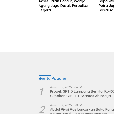
Akses Jalan Hancur, Warga
Sapa War
Agung Jaya Desak Perbaikan
Putra Ja
Segera
Sosialis
Pencegah
Kenanga
Berita Populer
1
Agustus 7, 2026
66 Lihat
Proyek SRT 3 Lampung Bernilai Rp45
Gunakan GRC, PT Brantas Abipraya
Belum Beri Tanggapan
2
Agustus 2, 2026
59 Lihat
Abdul Rivai Ras Luncurkan Buku Pan