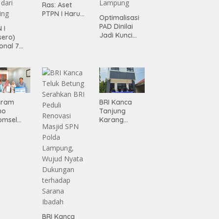
Ras: Aset
PTPN I Harus
Optimalisasi
Jadi Mesin
PAD Dinilai
 I
Pertumbuhan
Jadi Kunci
sero)
Percepatan
onal 7
Pembanguna
ma
n
siasi
Infrastruktur
gamanan
Lampung
 dari
ing
gram
BRI Kanca
mo
Tanjung
omsel
Karang
rkan
Serahkan
tan, BRI
Bantuan
Pembanguna
asan BRI
n PAUD
a Tulang
Mahaputra
ang
Global di
ahkan
Desa
iah
Candimas
mium
ada
abah
BRI Kanca