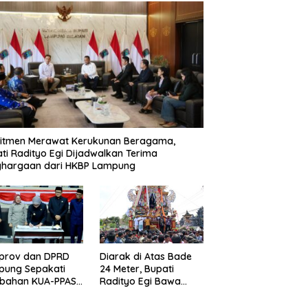
itmen Merawat Kerukunan Beragama,
ti Radityo Egi Dijadwalkan Terima
ghargaan dari HKBP Lampung
prov dan DPRD
Diarak di Atas Bade
pung Sepakati
24 Meter, Bupati
ubahan KUA-PPAS
Radityo Egi Bawa
D 2026
Mimpi Besar
Balinuraga Jadi