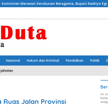
wat Kerukunan Beragama, Bupati Radityo Egi Dijadwalkan Te
Nasional
Hukum dan Kriminal
Pendidikan
Politik
ejahatan
Ber
Ini 
kate
 Ruas Jalan Provinsi
widg