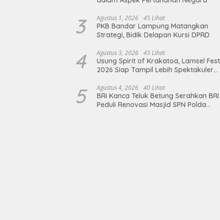
dalam Aspek Pertahanan Negara
3
Agustus 1, 2026
45 Lihat
PKB Bandar Lampung Matangkan
Strategi, Bidik Delapan Kursi DPRD
4
Agustus 3, 2026
45 Lihat
Usung Spirit of Krakatoa, Lamsel Fest
2026 Siap Tampil Lebih Spektakuler
dengan Empat Event Ikonik dan Dere
Artis Ibu Kota
5
Agustus 4, 2026
40 Lihat
BRI Kanca Teluk Betung Serahkan BRI
Peduli Renovasi Masjid SPN Polda
Lampung, Wujud Nyata Dukungan
terhadap Sarana Ibadah