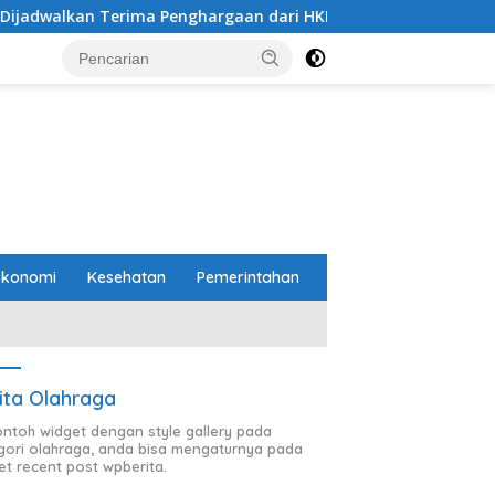
rima Penghargaan dari HKBP Lampung
Pemprov dan DP
Ekonomi
Kesehatan
Pemerintahan
ita Olahraga
contoh widget dengan style gallery pada
gori olahraga, anda bisa mengaturnya pada
et recent post wpberita.