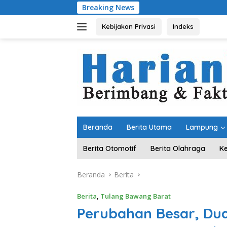
Langsung
Breaking News
Komitmen Mera
ke
konten
Kebijakan Privasi
Indeks
Beranda
Berita Utama
Lampung
Berita Otomotif
Berita Olahraga
K
Beranda
Berita
Berita
,
Tulang Bawang Barat
Perubahan Besar, Dua