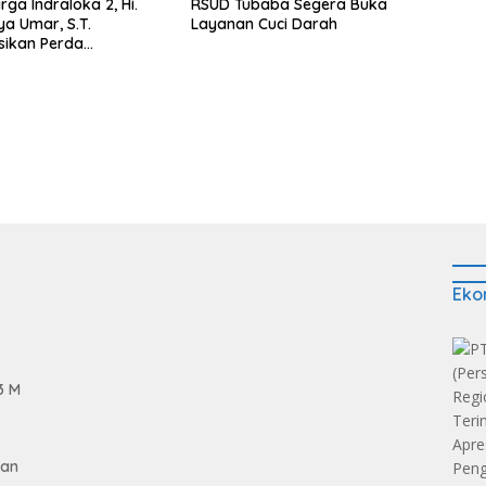
ga Indraloka 2, Hi.
RSUD Tubaba Segera Buka
ya Umar, S.T.
Layanan Cuci Darah
asikan Perda
an Narkotika di Way
Eko
3 M
gan