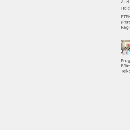
PTPN
(Per
Regi
Teri
Apre
Pen
tan
Aset
Hold
Pro
BRI
Telk
Hadi
Keju
Unit
Brab
Kanc
Baw
Ser
Had
Pre
kep
Nas