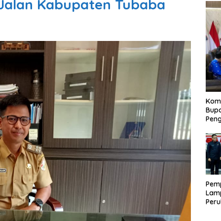
Jalan Kabupaten Tubaba
Kom
Bupa
Pen
Pem
Lam
Per
APB