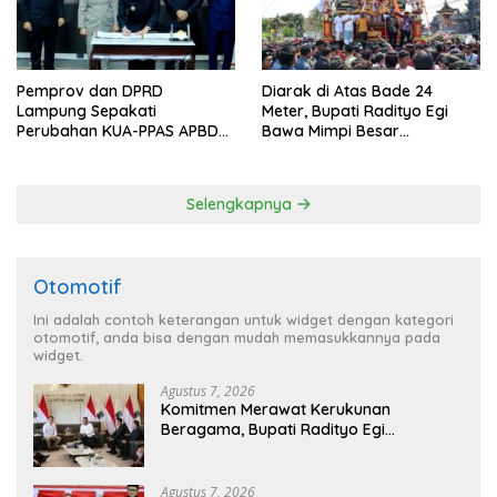
Pemprov dan DPRD
Diarak di Atas Bade 24
Lampung Sepakati
Meter, Bupati Radityo Egi
Perubahan KUA-PPAS APBD
Bawa Mimpi Besar
2026
Balinuraga Jadi ‘Penglipuran’
Kedua pada 2027
Selengkapnya
Otomotif
Ini adalah contoh keterangan untuk widget dengan kategori
otomotif, anda bisa dengan mudah memasukkannya pada
widget.
Agustus 7, 2026
Komitmen Merawat Kerukunan
Beragama, Bupati Radityo Egi
Dijadwalkan Terima Penghargaan dari
HKBP Lampung
Agustus 7, 2026