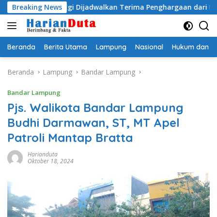
Langsung
tyo Egi Dijadwalkan Terima Penghargaan dari HKBP Lampung
Breaking News
ke
konten
Beranda
Berita Utama
Lampung
Nasional
Hukum dan Kr
Beranda
Lampung
Bandar Lampung
Bandar Lampung
Pjs. Walikota Bandar Lampung
Budhi Darmawan, ST, MT Apel
Patroli Mantap Bratta
Harianduta
Oktober 18, 2024