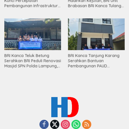
Kunci Percepatan
Hadirkan Kejutan, BRI Unit
Pembangunan Infrastruktur
Brabasan BRI Kanca Tulang
Lampung
Bawang Serahkan Hadiah
Premium kepada Nasabah
Mesuji
BRI Kanca Teluk Betung
BRI Kanca Tanjung Karang
Serahkan BRI Peduli Renovasi
Serahkan Bantuan
Masjid SPN Polda Lampung,
Pembangunan PAUD
Wujud Nyata Dukungan
Mahaputra Global di Desa
terhadap Sarana Ibadah
Candimas