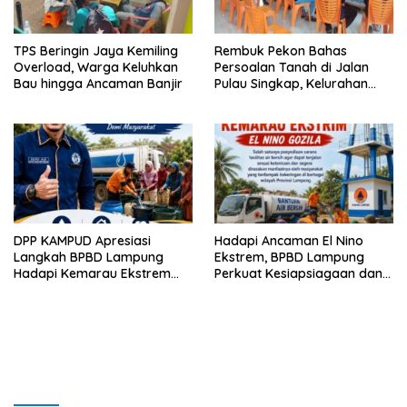
TPS Beringin Jaya Kemiling
Rembuk Pekon Bahas
Overload, Warga Keluhkan
Persoalan Tanah di Jalan
Bau hingga Ancaman Banjir
Pulau Singkap, Kelurahan
Sukabumi Belum Hasilkan
Kesepakatan
DPP KAMPUD Apresiasi
Hadapi Ancaman El Nino
Langkah BPBD Lampung
Ekstrem, BPBD Lampung
Hadapi Kemarau Ekstrem
Perkuat Kesiapsiagaan dan
Lewat Program Bantuan Air
Distribusi Air Bersih
Bersih