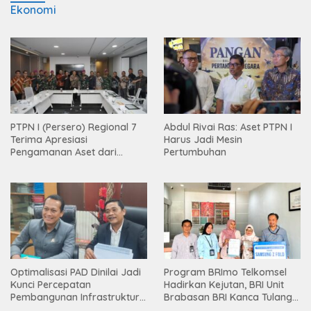
Ekonomi
PTPN I (Persero) Regional 7
Abdul Rivai Ras: Aset PTPN I
Terima Apresiasi
Harus Jadi Mesin
Pengamanan Aset dari
Pertumbuhan
Holding
Optimalisasi PAD Dinilai Jadi
Program BRImo Telkomsel
Kunci Percepatan
Hadirkan Kejutan, BRI Unit
Pembangunan Infrastruktur
Brabasan BRI Kanca Tulang
Lampung
Bawang Serahkan Hadiah