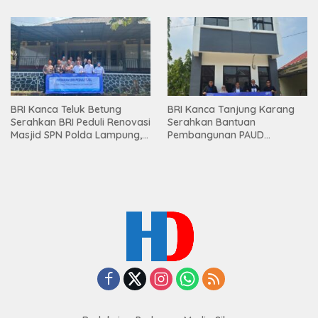
Premium kepada Nasabah
Mesuji
BRI Kanca Teluk Betung
BRI Kanca Tanjung Karang
Serahkan BRI Peduli Renovasi
Serahkan Bantuan
Masjid SPN Polda Lampung,
Pembangunan PAUD
Wujud Nyata Dukungan
Mahaputra Global di Desa
terhadap Sarana Ibadah
Candimas