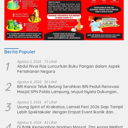
Berita Populer
1
Agustus 2, 2026
73 Lihat
Abdul Rivai Ras Luncurkan Buku Pangan dalam Aspek
Pertahanan Negara
2
Agustus 4, 2026
50 Lihat
BRI Kanca Teluk Betung Serahkan BRI Peduli Renovasi
Masjid SPN Polda Lampung, Wujud Nyata Dukungan
terhadap Sarana Ibadah
3
Agustus 3, 2026
47 Lihat
Usung Spirit of Krakatoa, Lamsel Fest 2026 Siap Tampil
Lebih Spektakuler dengan Empat Event Ikonik dan
Deretan Artis Ibu Kota
4
Agustus 4, 2026
42 Lihat
Di Balik Kemegahan Ngaben Massal, Zita Anjani Melihat