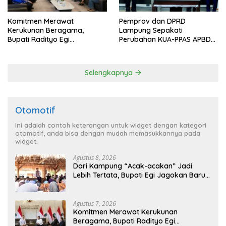
Komitmen Merawat
Pemprov dan DPRD
Kerukunan Beragama,
Lampung Sepakati
Bupati Radityo Egi
Perubahan KUA-PPAS APBD
Dijadwalkan Terima
2026
Penghargaan dari HKBP
Lampung
Selengkapnya
Otomotif
Ini adalah contoh keterangan untuk widget dengan kategori
otomotif, anda bisa dengan mudah memasukkannya pada
widget.
Agustus 8, 2026
Dari Kampung “Acak-acakan” Jadi
Lebih Tertata, Bupati Egi Jagokan Baru
Ranji Tiga Besar Desa Helau
Agustus 7, 2026
Komitmen Merawat Kerukunan
Beragama, Bupati Radityo Egi