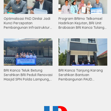
Optimalisasi PAD Dinilai Jadi
Program BRImo Telkomsel
Kunci Percepatan
Hadirkan Kejutan, BRI Unit
Pembangunan Infrastruktur
Brabasan BRI Kanca Tulang
Lampung
Bawang Serahkan Hadiah
Premium kepada Nasabah
Mesuji
BRI Kanca Teluk Betung
BRI Kanca Tanjung Karang
Serahkan BRI Peduli Renovasi
Serahkan Bantuan
Masjid SPN Polda Lampung,
Pembangunan PAUD
Wujud Nyata Dukungan
Mahaputra Global di Desa
terhadap Sarana Ibadah
Candimas