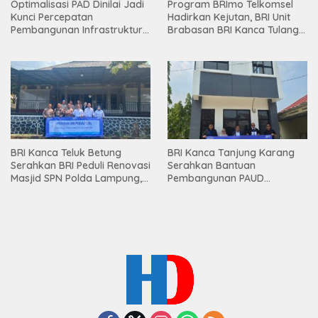
Optimalisasi PAD Dinilai Jadi
Program BRImo Telkomsel
Kunci Percepatan
Hadirkan Kejutan, BRI Unit
Pembangunan Infrastruktur
Brabasan BRI Kanca Tulang
Lampung
Bawang Serahkan Hadiah
Premium kepada Nasabah
Mesuji
BRI Kanca Teluk Betung
BRI Kanca Tanjung Karang
Serahkan BRI Peduli Renovasi
Serahkan Bantuan
Masjid SPN Polda Lampung,
Pembangunan PAUD
Wujud Nyata Dukungan
Mahaputra Global di Desa
terhadap Sarana Ibadah
Candimas