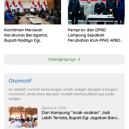
Komitmen Merawat
Pemprov dan DPRD
Kerukunan Beragama,
Lampung Sepakati
Bupati Radityo Egi
Perubahan KUA-PPAS APBD
Dijadwalkan Terima
2026
Penghargaan dari HKBP
Lampung
Selengkapnya
Otomotif
Ini adalah contoh keterangan untuk widget dengan kategori
otomotif, anda bisa dengan mudah memasukkannya pada
widget.
Agustus 8, 2026
Dari Kampung “Acak-acakan” Jadi
Lebih Tertata, Bupati Egi Jagokan Baru
Ranji Tiga Besar Desa Helau