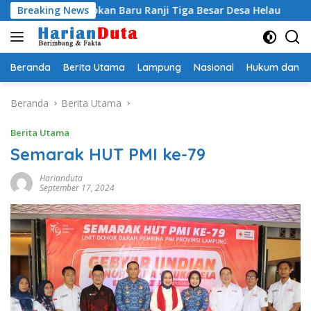
Langsung
gi Jagokan Baru Ranji Tiga Besar Desa Helau
Breaking News
Komitmen 
ke
konten
Beranda
Berita Utama
Lampung
Nasional
Hukum dan Kr
Beranda
Berita Utama
Berita Utama
Semarak HUT PMI ke-79
Harianduta
September 17, 2024