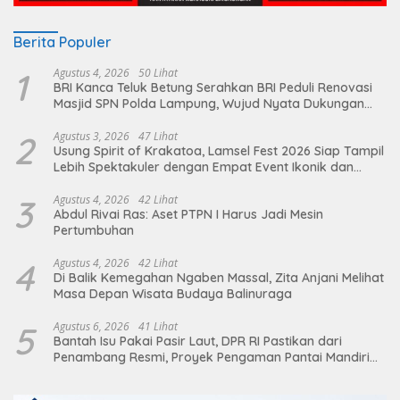
Berita Populer
1
Agustus 4, 2026
50 Lihat
BRI Kanca Teluk Betung Serahkan BRI Peduli Renovasi
Masjid SPN Polda Lampung, Wujud Nyata Dukungan
terhadap Sarana Ibadah
2
Agustus 3, 2026
47 Lihat
Usung Spirit of Krakatoa, Lamsel Fest 2026 Siap Tampil
Lebih Spektakuler dengan Empat Event Ikonik dan
Deretan Artis Ibu Kota
3
Agustus 4, 2026
42 Lihat
Abdul Rivai Ras: Aset PTPN I Harus Jadi Mesin
Pertumbuhan
4
Agustus 4, 2026
42 Lihat
Di Balik Kemegahan Ngaben Massal, Zita Anjani Melihat
Masa Depan Wisata Budaya Balinuraga
5
Agustus 6, 2026
41 Lihat
Bantah Isu Pakai Pasir Laut, DPR RI Pastikan dari
Penambang Resmi, Proyek Pengaman Pantai Mandiri
Sejati Sudah Sesuai Spesifikasi