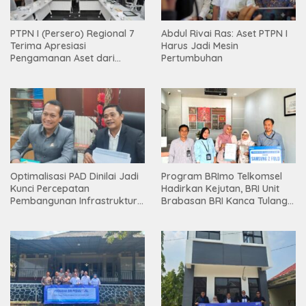
PTPN I (Persero) Regional 7
Abdul Rivai Ras: Aset PTPN I
Terima Apresiasi
Harus Jadi Mesin
Pengamanan Aset dari
Pertumbuhan
Holding
Optimalisasi PAD Dinilai Jadi
Program BRImo Telkomsel
Kunci Percepatan
Hadirkan Kejutan, BRI Unit
Pembangunan Infrastruktur
Brabasan BRI Kanca Tulang
Lampung
Bawang Serahkan Hadiah
Premium kepada Nasabah
Mesuji