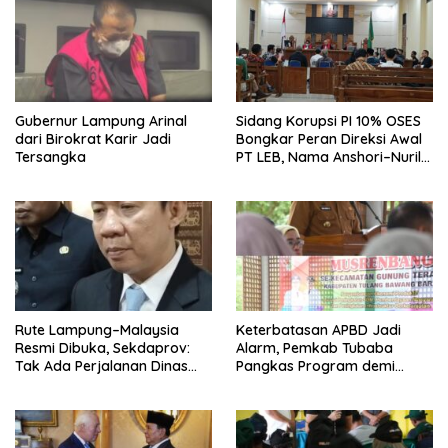
Gubernur Lampung Arinal
Sidang Korupsi PI 10% OSES
dari Birokrat Karir Jadi
Bongkar Peran Direksi Awal
Tersangka
PT LEB, Nama Anshori–Nuril
Diseret
Rute Lampung–Malaysia
Keterbatasan APBD Jadi
Resmi Dibuka, Sekdaprov:
Alarm, Pemkab Tubaba
Tak Ada Perjalanan Dinas
Pangkas Program demi
pada Penerbangan
Ekonomi Rakyat
Internasional Perdana