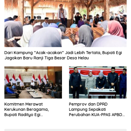
Dari Kampung “Acak-acakan” Jadi Lebih Tertata, Bupati Egi
Jagokan Baru Ranji Tiga Besar Desa Helau
Komitmen Merawat
Pemprov dan DPRD
Kerukunan Beragama,
Lampung Sepakati
Bupati Radityo Egi
Perubahan KUA-PPAS APBD
Dijadwalkan Terima
2026
Penghargaan dari HKBP
Lampung