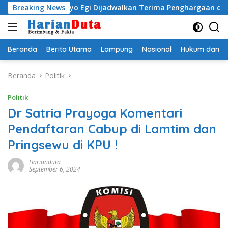
Langsung
Radityo Egi Dijadwalkan Terima Penghargaan dari HKBP Lam
Breaking News
ke
konten
Beranda
Berita Utama
Lampung
Nasional
Hukum dan Kr
Beranda
Politik
Politik
Dr Satria Prayoga Komentari
Pendaftaran Cabup di Lamtim dan
Pringsewu di KPU !
Harianduta
September 6, 2024