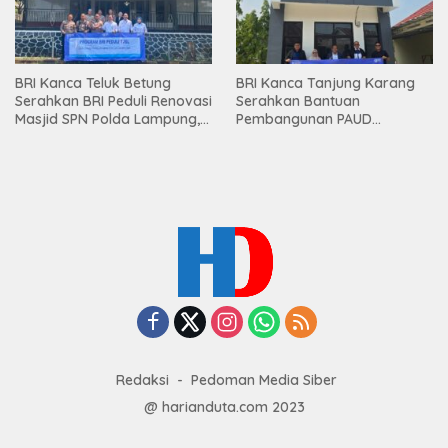
BRI Kanca Teluk Betung
BRI Kanca Tanjung Karang
Serahkan BRI Peduli Renovasi
Serahkan Bantuan
Masjid SPN Polda Lampung,
Pembangunan PAUD
Wujud Nyata Dukungan
Mahaputra Global di Desa
terhadap Sarana Ibadah
Candimas
Redaksi
Pedoman Media Siber
@ harianduta.com 2023