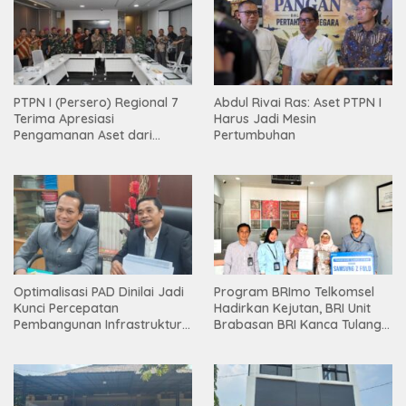
PTPN I (Persero) Regional 7
Abdul Rivai Ras: Aset PTPN I
Terima Apresiasi
Harus Jadi Mesin
Pengamanan Aset dari
Pertumbuhan
Holding
Optimalisasi PAD Dinilai Jadi
Program BRImo Telkomsel
Kunci Percepatan
Hadirkan Kejutan, BRI Unit
Pembangunan Infrastruktur
Brabasan BRI Kanca Tulang
Lampung
Bawang Serahkan Hadiah
Premium kepada Nasabah
Mesuji