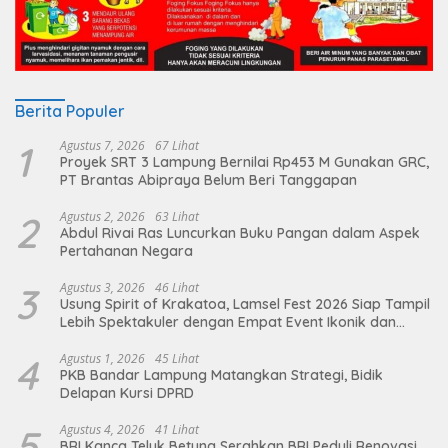
Berita Populer
1
Agustus 7, 2026
67 Lihat
Proyek SRT 3 Lampung Bernilai Rp453 M Gunakan GRC,
PT Brantas Abipraya Belum Beri Tanggapan
2
Agustus 2, 2026
63 Lihat
Abdul Rivai Ras Luncurkan Buku Pangan dalam Aspek
Pertahanan Negara
3
Agustus 3, 2026
46 Lihat
Usung Spirit of Krakatoa, Lamsel Fest 2026 Siap Tampil
Lebih Spektakuler dengan Empat Event Ikonik dan
Deretan Artis Ibu Kota
4
Agustus 1, 2026
45 Lihat
PKB Bandar Lampung Matangkan Strategi, Bidik
Delapan Kursi DPRD
5
Agustus 4, 2026
41 Lihat
BRI Kanca Teluk Betung Serahkan BRI Peduli Renovasi