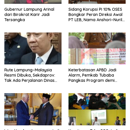
Gubernur Lampung Arinal
Sidang Korupsi PI 10% OSES
dari Birokrat Karir Jadi
Bongkar Peran Direksi Awal
Tersangka
PT LEB, Nama Anshori–Nuril
Diseret
Rute Lampung–Malaysia
Keterbatasan APBD Jadi
Resmi Dibuka, Sekdaprov:
Alarm, Pemkab Tubaba
Tak Ada Perjalanan Dinas
Pangkas Program demi
pada Penerbangan
Ekonomi Rakyat
Internasional Perdana