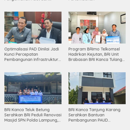
Holding
Optimalisasi PAD Dinilai Jadi
Program BRImo Telkomsel
Kunci Percepatan
Hadirkan Kejutan, BRI Unit
Pembangunan Infrastruktur
Brabasan BRI Kanca Tulang
Lampung
Bawang Serahkan Hadiah
Premium kepada Nasabah
Mesuji
BRI Kanca Teluk Betung
BRI Kanca Tanjung Karang
Serahkan BRI Peduli Renovasi
Serahkan Bantuan
Masjid SPN Polda Lampung,
Pembangunan PAUD
Wujud Nyata Dukungan
Mahaputra Global di Desa