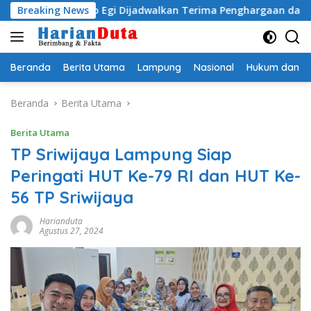
Langsung
adityo Egi Dijadwalkan Terima Penghargaan dari HKBP Lampu
Breaking News
ke
konten
Beranda
Berita Utama
Lampung
Nasional
Hukum dan Kr
Beranda
Berita Utama
Berita Utama
TP Sriwijaya Lampung Siap
Peringati HUT Ke-79 RI dan HUT Ke-
56 TP Sriwijaya
Harianduta
Agustus 27, 2024