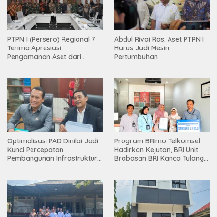
PTPN I (Persero) Regional 7
Abdul Rivai Ras: Aset PTPN I
Terima Apresiasi
Harus Jadi Mesin
Pengamanan Aset dari
Pertumbuhan
Holding
Optimalisasi PAD Dinilai Jadi
Program BRImo Telkomsel
Kunci Percepatan
Hadirkan Kejutan, BRI Unit
Pembangunan Infrastruktur
Brabasan BRI Kanca Tulang
Lampung
Bawang Serahkan Hadiah
Premium kepada Nasabah
Mesuji