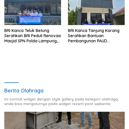
BRI Kanca Teluk Betung
BRI Kanca Tanjung Karang
Serahkan BRI Peduli Renovasi
Serahkan Bantuan
Masjid SPN Polda Lampung,
Pembangunan PAUD
Wujud Nyata Dukungan
Mahaputra Global di Desa
terhadap Sarana Ibadah
Candimas
Berita Olahraga
Ini contoh widget dengan style gallery pada kategori olahraga,
anda bisa mengaturnya pada widget recent post wpberita.