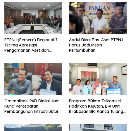
PTPN I (Persero) Regional 7
Abdul Rivai Ras: Aset PTPN I
Terima Apresiasi
Harus Jadi Mesin
Pengamanan Aset dari
Pertumbuhan
Holding
Optimalisasi PAD Dinilai Jadi
Program BRImo Telkomsel
Kunci Percepatan
Hadirkan Kejutan, BRI Unit
Pembangunan Infrastruktur
Brabasan BRI Kanca Tulang
Lampung
Bawang Serahkan Hadiah
Premium kepada Nasabah
Mesuji