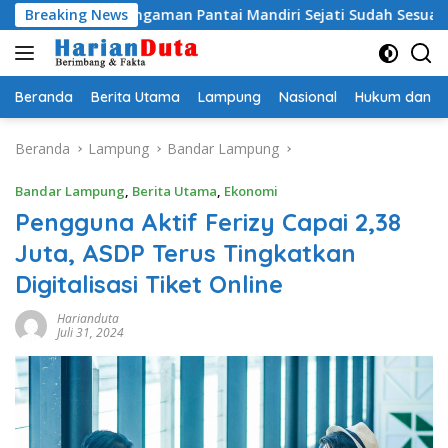
Langsung
 Pengaman Pantai Mandiri Sejati Sudah Sesuai Spesifikasi
Breaking News
ke
konten
Beranda
Berita Utama
Lampung
Nasional
Hukum dan Kr
Beranda
Lampung
Bandar Lampung
Bandar Lampung
,
Berita Utama
,
Ekonomi
Pengguna Aktif Ferizy Capai 2,38
Juta, ASDP Terus Tingkatkan
Digitalisasi Tiket Online
Harianduta
Juli 31, 2024