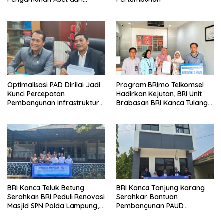
Holding
Optimalisasi PAD Dinilai Jadi
Program BRImo Telkomsel
Kunci Percepatan
Hadirkan Kejutan, BRI Unit
Pembangunan Infrastruktur
Brabasan BRI Kanca Tulang
Lampung
Bawang Serahkan Hadiah
Premium kepada Nasabah
Mesuji
BRI Kanca Teluk Betung
BRI Kanca Tanjung Karang
Serahkan BRI Peduli Renovasi
Serahkan Bantuan
Masjid SPN Polda Lampung,
Pembangunan PAUD
Wujud Nyata Dukungan
Mahaputra Global di Desa