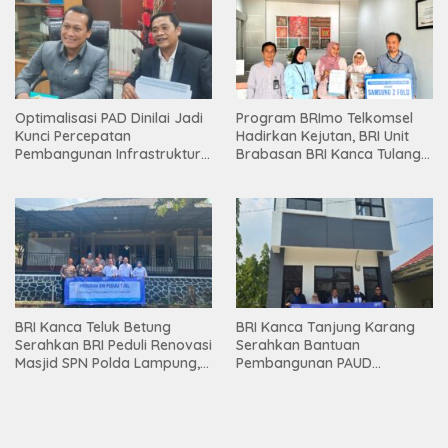
Optimalisasi PAD Dinilai Jadi
Program BRImo Telkomsel
Kunci Percepatan
Hadirkan Kejutan, BRI Unit
Pembangunan Infrastruktur
Brabasan BRI Kanca Tulang
Lampung
Bawang Serahkan Hadiah
Premium kepada Nasabah
Mesuji
BRI Kanca Teluk Betung
BRI Kanca Tanjung Karang
Serahkan BRI Peduli Renovasi
Serahkan Bantuan
Masjid SPN Polda Lampung,
Pembangunan PAUD
Wujud Nyata Dukungan
Mahaputra Global di Desa
terhadap Sarana Ibadah
Candimas