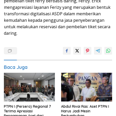
pembelian tiket ferry berbasis daring, Ferizy. Erick
mengapresiasi layanan Ferizy yang merupakan bentuk
transformasi digitalisasi ASDP dalam memberikan
kemudahan kepada pengguna jasa penyeberangan
untuk melakukan reservasi dan pembelian tiket secara
daring.
Baca Juga
PTPN I (Persero) Regional 7
Abdul Rivai Ras: Aset PTPN I
Terima Apresiasi
Harus Jadi Mesin
Pengamanan Aset dari
Pertumbuhan