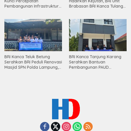
Kunci Percepatan
Hadirkan Kejutan, BRI Unit
Pembangunan Infrastruktur
Brabasan BRI Kanca Tulang
Lampung
Bawang Serahkan Hadiah
Premium kepada Nasabah
Mesuji
BRI Kanca Teluk Betung
BRI Kanca Tanjung Karang
Serahkan BRI Peduli Renovasi
Serahkan Bantuan
Masjid SPN Polda Lampung,
Pembangunan PAUD
Wujud Nyata Dukungan
Mahaputra Global di Desa
terhadap Sarana Ibadah
Candimas