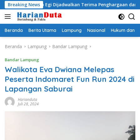
Langsung
adityo Egi Dijadwalkan Terima Penghargaan dari HKBP Lampu
Breaking News
ke
konten
Beranda
Berita Utama
Lampung
Nasional
Hukum dan Kr
Beranda
Lampung
Bandar Lampung
Bandar Lampung
Walikota Eva Dwiana Melepas
Peserta Indomaret Fun Run 2024 di
Lapangan Saburai
Harianduta
Juli 28, 2024