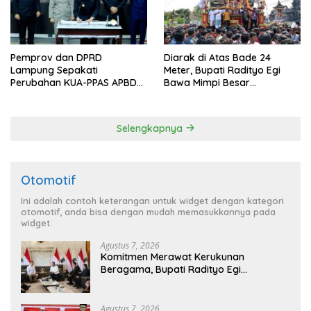
Pemprov dan DPRD
Diarak di Atas Bade 24
Lampung Sepakati
Meter, Bupati Radityo Egi
Perubahan KUA-PPAS APBD
Bawa Mimpi Besar
2026
Balinuraga Jadi ‘Penglipuran’
Kedua pada 2027
Selengkapnya
Otomotif
Ini adalah contoh keterangan untuk widget dengan kategori
otomotif, anda bisa dengan mudah memasukkannya pada
widget.
Agustus 7, 2026
Komitmen Merawat Kerukunan
Beragama, Bupati Radityo Egi
Dijadwalkan Terima Penghargaan dari
HKBP Lampung
Agustus 7, 2026