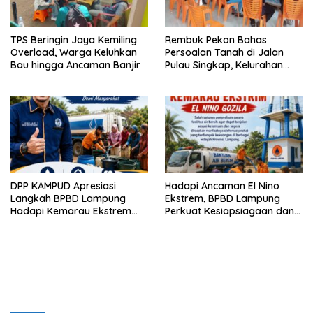
TPS Beringin Jaya Kemiling
Rembuk Pekon Bahas
Overload, Warga Keluhkan
Persoalan Tanah di Jalan
Bau hingga Ancaman Banjir
Pulau Singkap, Kelurahan
Sukabumi Belum Hasilkan
Kesepakatan
DPP KAMPUD Apresiasi
Hadapi Ancaman El Nino
Langkah BPBD Lampung
Ekstrem, BPBD Lampung
Hadapi Kemarau Ekstrem
Perkuat Kesiapsiagaan dan
Lewat Program Bantuan Air
Distribusi Air Bersih
Bersih