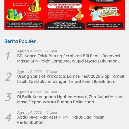
Berita Populer
1
Agustus 4, 2026
51 Lihat
BRI Kanca Teluk Betung Serahkan BRI Peduli Renovasi
Masjid SPN Polda Lampung, Wujud Nyata Dukungan
terhadap Sarana Ibadah
2
Agustus 3, 2026
47 Lihat
Usung Spirit of Krakatoa, Lamsel Fest 2026 Siap Tampil
Lebih Spektakuler dengan Empat Event Ikonik dan
Deretan Artis Ibu Kota
3
Agustus 4, 2026
44 Lihat
Di Balik Kemegahan Ngaben Massal, Zita Anjani Melihat
Masa Depan Wisata Budaya Balinuraga
4
Agustus 4, 2026
42 Lihat
Abdul Rivai Ras: Aset PTPN I Harus Jadi Mesin
Pertumbuhan