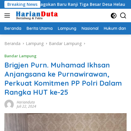
Langsung
 Egi Jagokan Baru Ranji Tiga Besar Desa Helau
Breaking News
Komitme
ke
konten
Beranda
Berita Utama
Lampung
Nasional
Hukum dan Kr
Beranda
Lampung
Bandar Lampung
Bandar Lampung
Brigjen Purn. Muhamad Ikhsan
Anjangsana ke Purnawirawan,
Perkuat Komitmen PP Polri Dalam
Rangka HUT ke-25
Harianduta
Juli 22, 2024