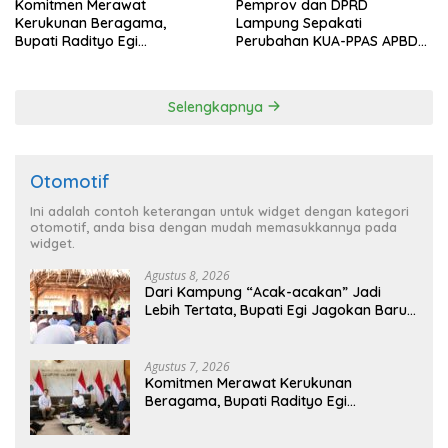
Komitmen Merawat
Pemprov dan DPRD
Kerukunan Beragama,
Lampung Sepakati
Bupati Radityo Egi
Perubahan KUA-PPAS APBD
Dijadwalkan Terima
2026
Penghargaan dari HKBP
Lampung
Selengkapnya
Otomotif
Ini adalah contoh keterangan untuk widget dengan kategori
otomotif, anda bisa dengan mudah memasukkannya pada
widget.
Agustus 8, 2026
Dari Kampung “Acak-acakan” Jadi
Lebih Tertata, Bupati Egi Jagokan Baru
Ranji Tiga Besar Desa Helau
Agustus 7, 2026
Komitmen Merawat Kerukunan
Beragama, Bupati Radityo Egi
Dijadwalkan Terima Penghargaan dari
HKBP Lampung