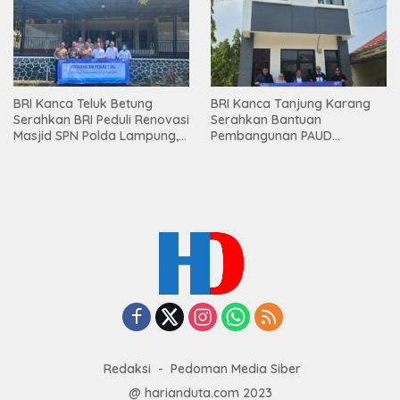
BRI Kanca Teluk Betung
BRI Kanca Tanjung Karang
Serahkan BRI Peduli Renovasi
Serahkan Bantuan
Masjid SPN Polda Lampung,
Pembangunan PAUD
Wujud Nyata Dukungan
Mahaputra Global di Desa
terhadap Sarana Ibadah
Candimas
Redaksi
Pedoman Media Siber
@ harianduta.com 2023