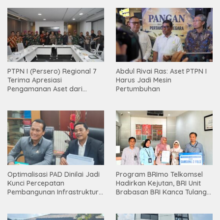
PTPN I (Persero) Regional 7
Abdul Rivai Ras: Aset PTPN I
Terima Apresiasi
Harus Jadi Mesin
Pengamanan Aset dari
Pertumbuhan
Holding
Optimalisasi PAD Dinilai Jadi
Program BRImo Telkomsel
Kunci Percepatan
Hadirkan Kejutan, BRI Unit
Pembangunan Infrastruktur
Brabasan BRI Kanca Tulang
Lampung
Bawang Serahkan Hadiah
Premium kepada Nasabah
Mesuji