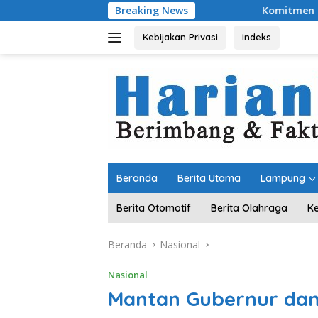
Langsung
Breaking News
Komitmen Merawat Kerukunan B
ke
konten
Kebijakan Privasi
Indeks
Beranda
Berita Utama
Lampung
Berita Otomotif
Berita Olahraga
K
Beranda
Nasional
Nasional
Mantan Gubernur dan