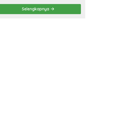
‘Penglipuran’ Kedua pada
Selengkapnya
2027