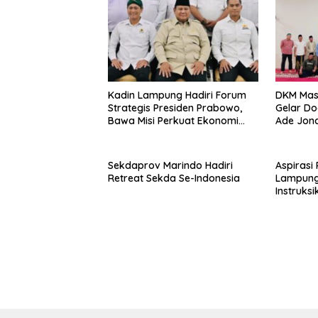
Kadin Lampung Hadiri Forum
DKM Masj
Strategis Presiden Prabowo,
Gelar D
Bawa Misi Perkuat Ekonomi
Ade Jona
dan Investasi Daerah
HIPMI
Sekdaprov Marindo Hadiri
Aspirasi
Retreat Sekda Se-Indonesia
Lampung 
Instruks
Tapioka