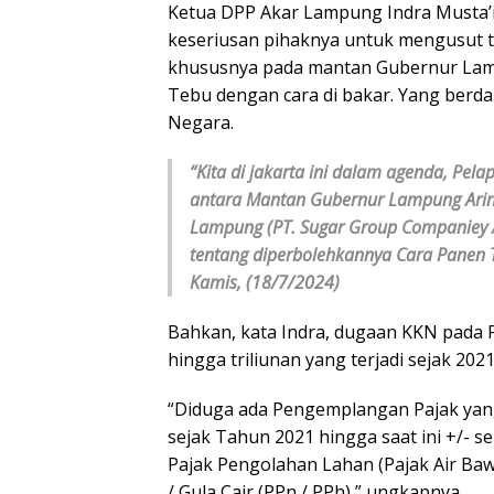
Ketua DPP Akar Lampung Indra Musta’i
keseriusan pihaknya untuk mengusut 
khususnya pada mantan Gubernur Lampu
Tebu dengan cara di bakar. Yang ber
Negara.
“Kita di jakarta ini dalam agenda, Pe
antara Mantan Gubernur Lampung Arina
Lampung (PT. Sugar Group Companiey /
tentang diperbolehkannya Cara Panen 
Kamis, (18/7/2024)
Bahkan, kata Indra, dugaan KKN pada 
hingga triliunan yang terjadi sejak 202
“Diduga ada Pengemplangan Pajak yan
sejak Tahun 2021 hingga saat ini +/- 
Pajak Pengolahan Lahan (Pajak Air Baw
/ Gula Cair (PPn / PPh),” ungkapnya