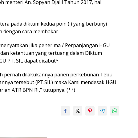
 menteri An. Sopyan Djalil Tahun 2017, hal
:
rtera pada diktum kedua poin (i) yang berbunyi
n dengan cara membakar.
a menyatakan jika penerima / Perpanjangan HGU
t dan ketentuan yang tertuang dalam Diktum
U PT. SIL dapat dicabut*.
ah pernah dilakukannya panen perkebunan Tebu
annya tersebut (PT.SIL) maka Kami mendesak HGU
ian ATR BPN RI,” tutupnya. (**)