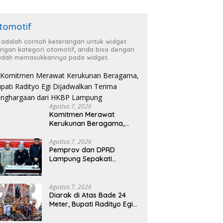
tomotif
i adalah contoh keterangan untuk widget
ngan kategori otomotif, anda bisa dengan
dah memasukkannya pada widget.
Agustus 7, 2026
Komitmen Merawat
Kerukunan Beragama,
Bupati Radityo Egi
Dijadwalkan Terima
Agustus 7, 2026
Pemprov dan DPRD
Penghargaan dari HKBP
Lampung Sepakati
Lampung
Perubahan KUA-PPAS
APBD 2026
Agustus 7, 2026
Diarak di Atas Bade 24
Meter, Bupati Radityo Egi
Bawa Mimpi Besar
Balinuraga Jadi