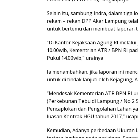
Selain itu, sambung Indra, dalam tiga l
rekam – rekan DPP Akar Lampung tela
untuk bertemu dan membuat laporan t
“Di Kantor Kejaksaan Agung RI melalui
10.00wib, Kementrian ATR / BPN RI pada
Pukul 14.00wib,” urainya
Ia menambahkan, jika laporan ini men
untuk di tindak lanjuti oleh Kejagung,
“Mendesak Kementerian ATR BPN RI un
(Perkebunan Tebu di Lampung / No 2 S
Pencaplokan dan Pengolahan Lahan yan
luasan Kontrak HGU tahun 2017,” ucap
Kemudian, Adanya perbedaan Ukuran L
tertera lembaga pada perizinan, Sep