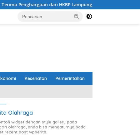
n dari HKBP Lampung
Pemprov dan DPRD Lampung Sepa
Ekonomi
Kesehatan
Pemerintahan
ita Olahraga
contoh widget dengan style gallery pada
gori olahraga, anda bisa mengaturnya pada
et recent post wpberita.