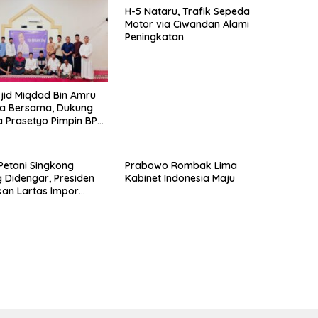
H-5 Nataru, Trafik Sepeda
Motor via Ciwandan Alami
Peningkatan
id Miqdad Bin Amru
oa Bersama, Dukung
 Prasetyo Pimpin BPP
 Petani Singkong
Prabowo Rombak Lima
Didengar, Presiden
Kabinet Indonesia Maju
ikan Lartas Impor