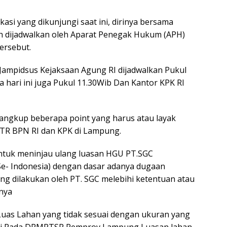
okasi yang dikunjungi saat ini, dirinya bersama
h dijadwalkan oleh Aparat Penegak Hukum (APH)
ersebut.
 Jampidsus Kejaksaan Agung RI dijadwalkan Pukul
 hari ini juga Pukul 11.30Wib Dan Kantor KPK RI
cangkup beberapa point yang harus atau layak
 ATR BPN RI dan KPK di Lampung.
tuk meninjau ulang luasan HGU PT.SGC
e- Indonesia) dengan dasar adanya dugaan
g dilakukan oleh PT. SGC melebihi ketentuan atau
nya
uas Lahan yang tidak sesuai dengan ukuran yang
erti Pada DPMPTSP Pemprov Lampung Luasan lahan