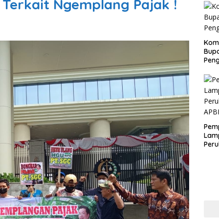
Terkait Ngemplang Pajak !
Kom
Bupa
Pen
Pem
Lam
Per
APB