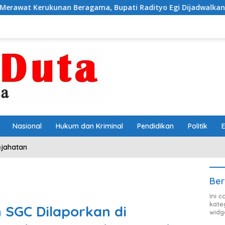
eragama, Bupati Radityo Egi Dijadwalkan Terima Penghargaa
Nasional
Hukum dan Kriminal
Pendidikan
Politik
ejahatan
Ber
Ini 
kate
 SGC Dilaporkan di
widg