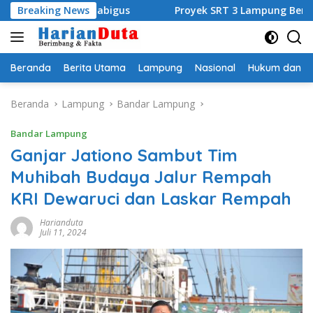
Langsung
Kamabigus
Breaking News
Proyek SRT 3 Lampung Bernilai Rp453 M Gun
ke
konten
Beranda
Berita Utama
Lampung
Nasional
Hukum dan Kr
Beranda
Lampung
Bandar Lampung
Bandar Lampung
Ganjar Jationo Sambut Tim
Muhibah Budaya Jalur Rempah
KRI Dewaruci dan Laskar Rempah
Harianduta
Juli 11, 2024