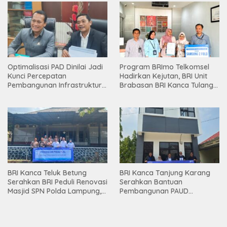
Optimalisasi PAD Dinilai Jadi
Program BRImo Telkomsel
Kunci Percepatan
Hadirkan Kejutan, BRI Unit
Pembangunan Infrastruktur
Brabasan BRI Kanca Tulang
Lampung
Bawang Serahkan Hadiah
Premium kepada Nasabah
Mesuji
BRI Kanca Teluk Betung
BRI Kanca Tanjung Karang
Serahkan BRI Peduli Renovasi
Serahkan Bantuan
Masjid SPN Polda Lampung,
Pembangunan PAUD
Wujud Nyata Dukungan
Mahaputra Global di Desa
terhadap Sarana Ibadah
Candimas