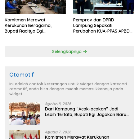
Komitmen Merawat
Pemprov dan DPRD
Kerukunan Beragama,
Lampung Sepakati
Bupati Radityo Egi
Perubahan KUA-PPAS APBD
Dijadwalkan Terima
2026
Penghargaan dari HKBP
Lampung
Selengkapnya
Otomotif
Ini adalah contoh keterangan untuk widget dengan kategori
otomotif, anda bisa dengan mudah memasukkannya pada
widget.
Agustus 8, 2026
Dari Kampung “Acak-acakan” Jadi
Lebih Tertata, Bupati Egi Jagokan Baru
Ranji Tiga Besar Desa Helau
Agustus 7, 2026
Komitmen Merawat Kerukunan