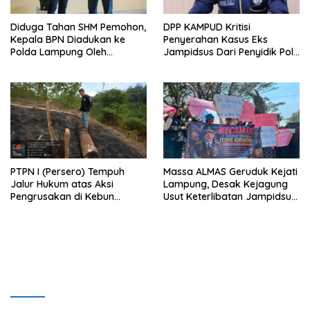
Diduga Tahan SHM Pemohon,
DPP KAMPUD Kritisi
Kepala BPN Diadukan ke
Penyerahan Kasus Eks
Polda Lampung Oleh
Jampidsus Dari Penyidik Polri
Kampud
Ke Penyidik Kejagung, Nilai
Tidak Sesuai Prosedur
PTPN I (Persero) Tempuh
Massa ALMAS Geruduk Kejati
Jalur Hukum atas Aksi
Lampung, Desak Kejagung
Pengrusakan di Kebun
Usut Keterlibatan Jampidsus
Pangandaran
Febrie Adriansyah dalam
Korupsi Batu Bara PLTU