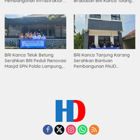
Pembangunan Infrastruktur
Brabasan BRI Kanca Tulang
Lampung
Bawang Serahkan Hadiah
Premium kepada Nasabah
Mesuji
BRI Kanca Teluk Betung
BRI Kanca Tanjung Karang
Serahkan BRI Peduli Renovasi
Serahkan Bantuan
Masjid SPN Polda Lampung,
Pembangunan PAUD
Wujud Nyata Dukungan
Mahaputra Global di Desa
terhadap Sarana Ibadah
Candimas