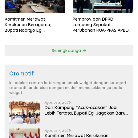
Komitmen Merawat
Pemprov dan DPRD
Kerukunan Beragama,
Lampung Sepakati
Bupati Radityo Egi
Perubahan KUA-PPAS APBD
Dijadwalkan Terima
2026
Penghargaan dari HKBP
Lampung
Selengkapnya
Otomotif
Ini adalah contoh keterangan untuk widget dengan kategori
otomotif, anda bisa dengan mudah memasukkannya pada
widget.
Agustus 8, 2026
Dari Kampung “Acak-acakan” Jadi
Lebih Tertata, Bupati Egi Jagokan Baru
Ranji Tiga Besar Desa Helau
Agustus 7, 2026
Komitmen Merawat Kerukunan