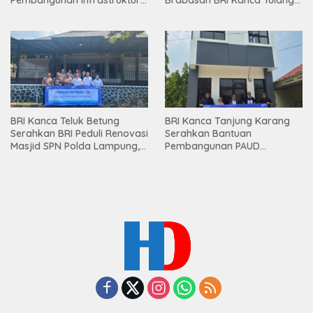
Pembangunan Infrastruktur
Brabasan BRI Kanca Tulang
Lampung
Bawang Serahkan Hadiah
Premium kepada Nasabah
Mesuji
BRI Kanca Teluk Betung
BRI Kanca Tanjung Karang
Serahkan BRI Peduli Renovasi
Serahkan Bantuan
Masjid SPN Polda Lampung,
Pembangunan PAUD
Wujud Nyata Dukungan
Mahaputra Global di Desa
terhadap Sarana Ibadah
Candimas