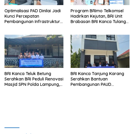
Optimalisasi PAD Dinilai Jadi
Program BRImo Telkomsel
Kunci Percepatan
Hadirkan Kejutan, BRI Unit
Pembangunan Infrastruktur
Brabasan BRI Kanca Tulang
Lampung
Bawang Serahkan Hadiah
Premium kepada Nasabah
Mesuji
BRI Kanca Teluk Betung
BRI Kanca Tanjung Karang
Serahkan BRI Peduli Renovasi
Serahkan Bantuan
Masjid SPN Polda Lampung,
Pembangunan PAUD
Wujud Nyata Dukungan
Mahaputra Global di Desa
terhadap Sarana Ibadah
Candimas