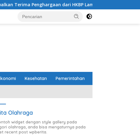
nghargaan dari HKBP Lampung
Pemprov dan DPRD Lampu
Ekonomi
Kesehatan
Pemerintahan
ita Olahraga
contoh widget dengan style gallery pada
gori olahraga, anda bisa mengaturnya pada
et recent post wpberita.