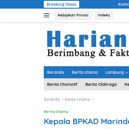
Langsung
Breaking News
Komitmen Merawat Keru
ke
konten
Kebijakan Privasi
Indeks
Beranda
Berita Utama
Lampung
Berita Otomotif
Berita Olahraga
K
Beranda
Berita Utama
Berita Utama
Kepala BPKAD Marindo