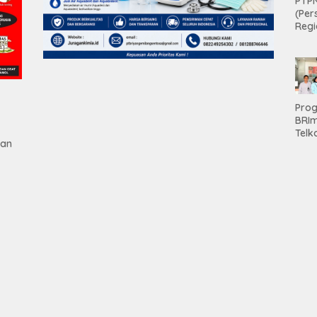
PTPN
(Per
Regi
Teri
Apre
Pen
Aset
Hold
Pro
BRI
Telk
gan
Hadi
Keju
Unit
Brab
Kanc
Baw
tan
Ser
Had
Pre
kep
Nas
Mesu