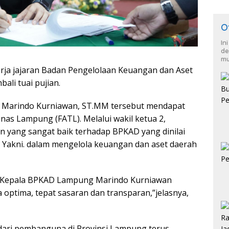
O
In
de
mu
ja jajaran Badan Pengelolaan Keuangan dan Aset
li tuai pujian.
.Hi. Marindo Kurniawan, ST.MM tersebut mendapat
unas Lampung (FATL). Melalui wakil ketua 2,
 yang sangat baik terhadap BPKAD yang dinilai
. Yakni. dalam mengelola keuangan dan aset daerah
ja Kepala BPKAD Lampung Marindo Kurniawan
 optima, tepat sasaran dan transparan,”jelasnya,
t dari pembanguna di Provinsi Lampung terus