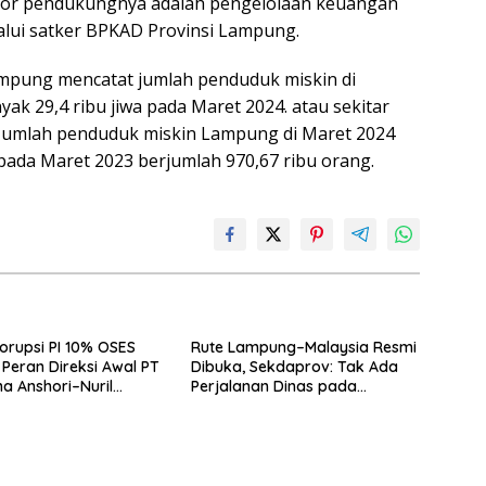
ktor pendukungnya adalah pengelolaan keuangan
lalui satker BPKAD Provinsi Lampung.
Lampung mencatat jumlah penduduk miskin di
 29,4 ribu jiwa pada Maret 2024. atau sekitar
 Jumlah penduduk miskin Lampung di Maret 2024
 pada Maret 2023 berjumlah 970,67 ribu orang.
orupsi PI 10% OSES
Rute Lampung–Malaysia Resmi
Peran Direksi Awal PT
Dibuka, Sekdaprov: Tak Ada
a Anshori–Nuril
Perjalanan Dinas pada
Penerbangan Internasional
Perdana