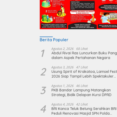
Berita Populer
1
Agustus 2, 2026
68 Lihat
Abdul Rivai Ras Luncurkan Buku Pan
dalam Aspek Pertahanan Negara
2
Agustus 3, 2026
47 Lihat
Usung Spirit of Krakatoa, Lamsel Fest
2026 Siap Tampil Lebih Spektakuler
dengan Empat Event Ikonik dan Dere
Artis Ibu Kota
3
Agustus 1, 2026
46 Lihat
PKB Bandar Lampung Matangkan
Strategi, Bidik Delapan Kursi DPRD
4
Agustus 4, 2026
42 Lihat
BRI Kanca Teluk Betung Serahkan BRI
Peduli Renovasi Masjid SPN Polda