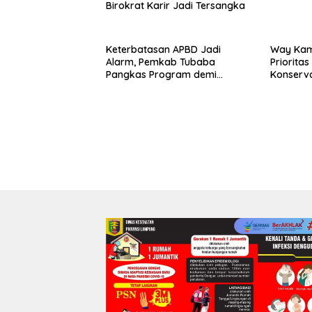
Birokrat Karir Jadi Tersangka
Keterbatasan APBD Jadi
Way Kam
Alarm, Pemkab Tubaba
Priorita
Pangkas Program demi
Konserv
Ekonomi Rakyat
Prabowo–