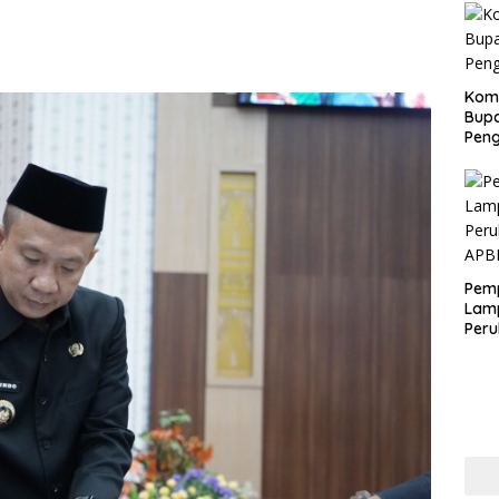
Kom
Bupa
Pen
Pem
Lam
Per
APB