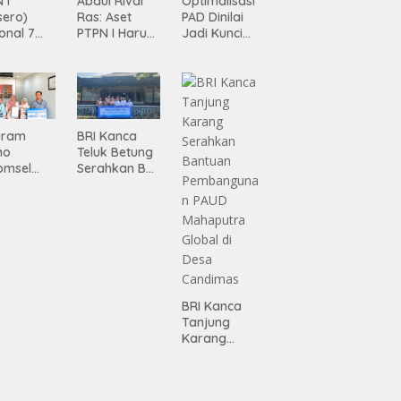
 I
Abdul Rivai
Optimalisasi
sero)
Ras: Aset
PAD Dinilai
onal 7
PTPN I Harus
Jadi Kunci
ma
Jadi Mesin
Percepatan
siasi
Pertumbuhan
Pembanguna
gamanan
n
 dari
Infrastruktur
ing
Lampung
gram
BRI Kanca
mo
Teluk Betung
omsel
Serahkan BRI
rkan
Peduli
tan, BRI
Renovasi
Masjid SPN
asan BRI
Polda
a Tulang
Lampung,
ang
Wujud Nyata
ahkan
Dukungan
iah
terhadap
BRI Kanca
mium
Sarana
Tanjung
ada
Ibadah
Karang
abah
Serahkan
ji
Bantuan
Pembanguna