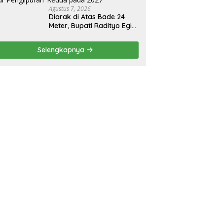
Agustus 7, 2026
Diarak di Atas Bade 24
Meter, Bupati Radityo Egi
Bawa Mimpi Besar
Balinuraga Jadi
Selengkapnya
‘Penglipuran’ Kedua pada
2027