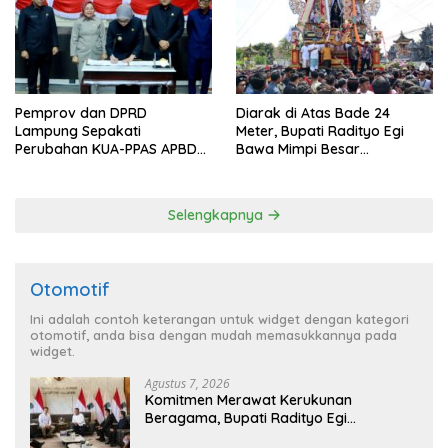
Pemprov dan DPRD
Diarak di Atas Bade 24
Lampung Sepakati
Meter, Bupati Radityo Egi
Perubahan KUA-PPAS APBD
Bawa Mimpi Besar
2026
Balinuraga Jadi ‘Penglipuran’
Kedua pada 2027
Selengkapnya
Otomotif
Ini adalah contoh keterangan untuk widget dengan kategori
otomotif, anda bisa dengan mudah memasukkannya pada
widget.
Agustus 7, 2026
Komitmen Merawat Kerukunan
Beragama, Bupati Radityo Egi
Dijadwalkan Terima Penghargaan dari