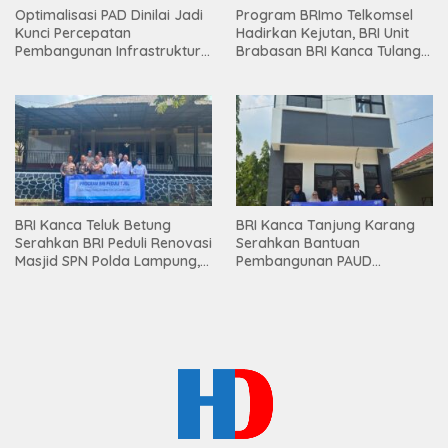
Optimalisasi PAD Dinilai Jadi
Program BRImo Telkomsel
Kunci Percepatan
Hadirkan Kejutan, BRI Unit
Pembangunan Infrastruktur
Brabasan BRI Kanca Tulang
Lampung
Bawang Serahkan Hadiah
Premium kepada Nasabah
Mesuji
BRI Kanca Teluk Betung
BRI Kanca Tanjung Karang
Serahkan BRI Peduli Renovasi
Serahkan Bantuan
Masjid SPN Polda Lampung,
Pembangunan PAUD
Wujud Nyata Dukungan
Mahaputra Global di Desa
terhadap Sarana Ibadah
Candimas