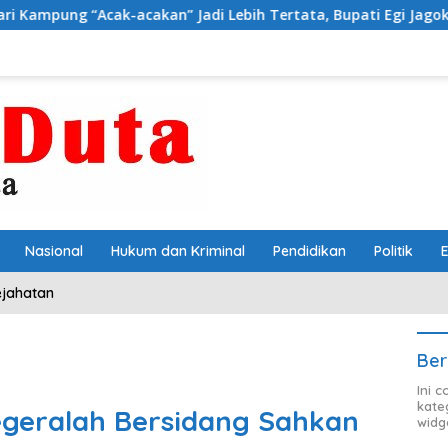
acakan” Jadi Lebih Tertata, Bupati Egi Jagokan Baru Ranji Tig
Nasional
Hukum dan Kriminal
Pendidikan
Politik
ejahatan
Ber
Ini 
kate
egeralah Bersidang Sahkan
widg