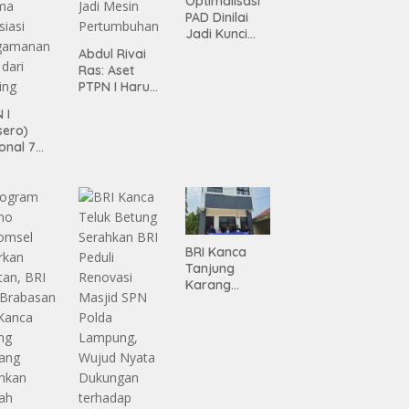
Optimalisasi
PAD Dinilai
Jadi Kunci
Percepatan
Abdul Rivai
Pembanguna
Ras: Aset
n
PTPN I Harus
Infrastruktur
Jadi Mesin
 I
Lampung
Pertumbuhan
sero)
onal 7
ma
siasi
gamanan
 dari
ing
BRI Kanca
Tanjung
Karang
Serahkan
Bantuan
Pembanguna
n PAUD
Mahaputra
Global di
Desa