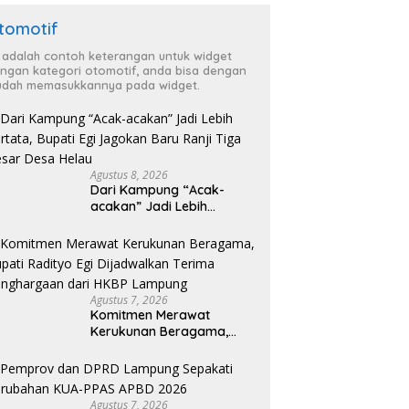
tomotif
i adalah contoh keterangan untuk widget
ngan kategori otomotif, anda bisa dengan
dah memasukkannya pada widget.
Agustus 8, 2026
Dari Kampung “Acak-
acakan” Jadi Lebih
Tertata, Bupati Egi
Jagokan Baru Ranji Tiga
Besar Desa Helau
Agustus 7, 2026
Komitmen Merawat
Kerukunan Beragama,
Bupati Radityo Egi
Dijadwalkan Terima
Penghargaan dari HKBP
Lampung
Agustus 7, 2026