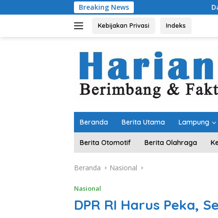
Langsung
Breaking News
Dari Kampung “Acak-
ke
konten
Kebijakan Privasi
Indeks
Beranda
Berita Utama
Lampung
Berita Otomotif
Berita Olahraga
K
Beranda
Nasional
Nasional
DPR RI Harus Peka, S