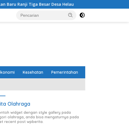
a Besar Desa Helau
Komitmen Merawat Kerukunan Berag
Ekonomi
Kesehatan
Pemerintahan
ita Olahraga
contoh widget dengan style gallery pada
gori olahraga, anda bisa mengaturnya pada
et recent post wpberita.