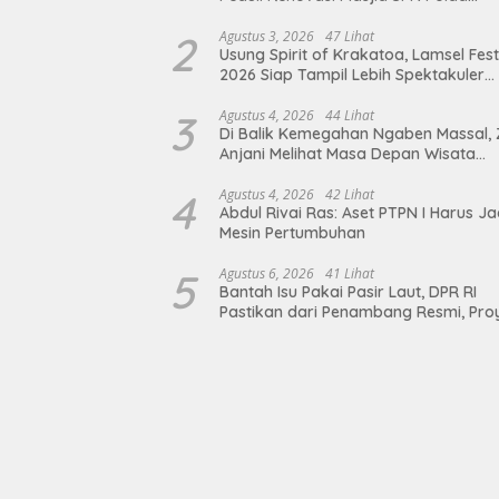
Lampung, Wujud Nyata Dukungan
terhadap Sarana Ibadah
2
Agustus 3, 2026
47 Lihat
Usung Spirit of Krakatoa, Lamsel Fest
2026 Siap Tampil Lebih Spektakuler
dengan Empat Event Ikonik dan Dere
Artis Ibu Kota
3
Agustus 4, 2026
44 Lihat
Di Balik Kemegahan Ngaben Massal, 
Anjani Melihat Masa Depan Wisata
Budaya Balinuraga
4
Agustus 4, 2026
42 Lihat
Abdul Rivai Ras: Aset PTPN I Harus Ja
Mesin Pertumbuhan
5
Agustus 6, 2026
41 Lihat
Bantah Isu Pakai Pasir Laut, DPR RI
Pastikan dari Penambang Resmi, Pro
Pengaman Pantai Mandiri Sejati Suda
Sesuai Spesifikasi