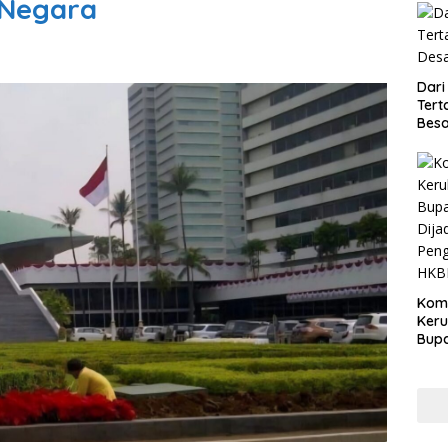
 Negara
Dari
Tert
Besa
Kom
Ker
Bupa
Dija
Peng
HKB