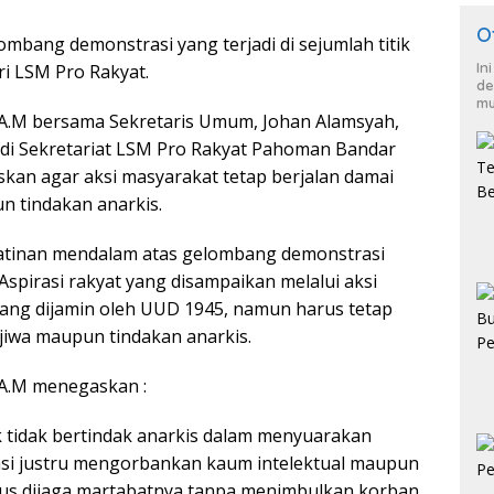
O
bang demonstrasi yang terjadi di sejumlah titik
In
ri LSM Pro Rakyat.
de
mu
A.M bersama Sekretaris Umum, Johan Alamsyah,
di Sekretariat LSM Pro Rakyat Pahoman Bandar
an agar aksi masyarakat tetap berjalan damai
 tindakan anarkis.
atinan mendalam atas gelombang demonstrasi
 Aspirasi rakyat yang disampaikan melalui aksi
ang dijamin oleh UUD 1945, namun harus tetap
jiwa maupun tindakan anarkis.
A.M menegaskan :
tidak bertindak anarkis dalam menyuarakan
rasi justru mengorbankan kaum intelektual maupun
rus dijaga martabatnya tanpa menimbulkan korban