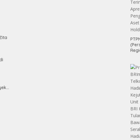
tan
Zita
PTPN
(Per
Regi
Teri
di
Apre
Pen
Aset
Hold
yek
h