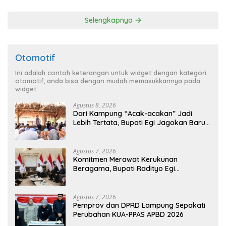
Penghargaan dari HKBP
Lampung
Selengkapnya
Otomotif
Ini adalah contoh keterangan untuk widget dengan kategori
otomotif, anda bisa dengan mudah memasukkannya pada
widget.
Agustus 8, 2026
Dari Kampung “Acak-acakan” Jadi
Lebih Tertata, Bupati Egi Jagokan Baru
Ranji Tiga Besar Desa Helau
Agustus 7, 2026
Komitmen Merawat Kerukunan
Beragama, Bupati Radityo Egi
Dijadwalkan Terima Penghargaan dari
HKBP Lampung
Agustus 7, 2026
Pemprov dan DPRD Lampung Sepakati
Perubahan KUA-PPAS APBD 2026