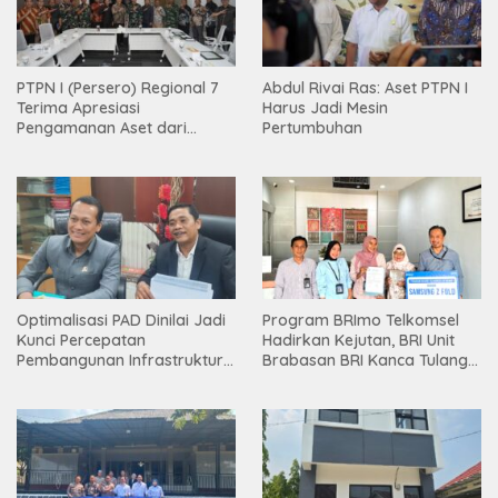
PTPN I (Persero) Regional 7
Abdul Rivai Ras: Aset PTPN I
Terima Apresiasi
Harus Jadi Mesin
Pengamanan Aset dari
Pertumbuhan
Holding
Optimalisasi PAD Dinilai Jadi
Program BRImo Telkomsel
Kunci Percepatan
Hadirkan Kejutan, BRI Unit
Pembangunan Infrastruktur
Brabasan BRI Kanca Tulang
Lampung
Bawang Serahkan Hadiah
Premium kepada Nasabah
Mesuji