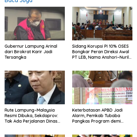
Baca Juga
Gubernur Lampung Arinal
Sidang Korupsi PI 10% OSES
dari Birokrat Karir Jadi
Bongkar Peran Direksi Awal
Tersangka
PT LEB, Nama Anshori–Nuril
Diseret
Rute Lampung–Malaysia
Keterbatasan APBD Jadi
Resmi Dibuka, Sekdaprov:
Alarm, Pemkab Tubaba
Tak Ada Perjalanan Dinas
Pangkas Program demi
pada Penerbangan
Ekonomi Rakyat
Internasional Perdana