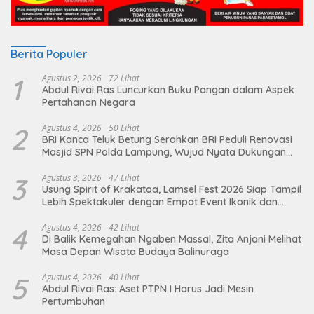
Berita Populer
1
Agustus 2, 2026
72 Lihat
Abdul Rivai Ras Luncurkan Buku Pangan dalam Aspek
Pertahanan Negara
2
Agustus 4, 2026
50 Lihat
BRI Kanca Teluk Betung Serahkan BRI Peduli Renovasi
Masjid SPN Polda Lampung, Wujud Nyata Dukungan
terhadap Sarana Ibadah
3
Agustus 3, 2026
47 Lihat
Usung Spirit of Krakatoa, Lamsel Fest 2026 Siap Tampil
Lebih Spektakuler dengan Empat Event Ikonik dan
Deretan Artis Ibu Kota
4
Agustus 4, 2026
42 Lihat
Di Balik Kemegahan Ngaben Massal, Zita Anjani Melihat
Masa Depan Wisata Budaya Balinuraga
5
Agustus 4, 2026
40 Lihat
Abdul Rivai Ras: Aset PTPN I Harus Jadi Mesin
Pertumbuhan