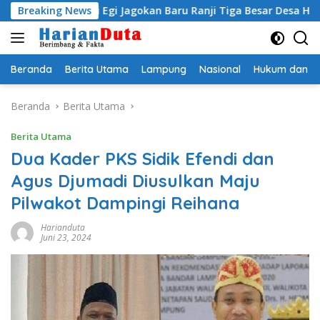
Langsung
upati Egi Jagokan Baru Ranji Tiga Besar Desa Helau
Breaking News
Ko
ke
konten
Beranda
Berita Utama
Lampung
Nasional
Hukum dan Kr
Beranda
Berita Utama
Berita Utama
Dua Kader PKS Sidik Efendi dan
Agus Djumadi Diusulkan Maju
Pilwakot Dampingi Reihana
Harianduta
Juni 23, 2024