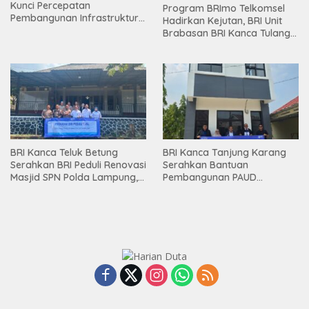
Kunci Percepatan
Program BRImo Telkomsel
Pembangunan Infrastruktur
Hadirkan Kejutan, BRI Unit
Lampung
Brabasan BRI Kanca Tulang
Bawang Serahkan Hadiah
Premium kepada Nasabah
Mesuji
BRI Kanca Teluk Betung
BRI Kanca Tanjung Karang
Serahkan BRI Peduli Renovasi
Serahkan Bantuan
Masjid SPN Polda Lampung,
Pembangunan PAUD
Wujud Nyata Dukungan
Mahaputra Global di Desa
terhadap Sarana Ibadah
Candimas