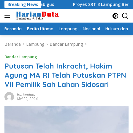
Langsung
i Kamabigus
Breaking News
Proyek SRT 3 Lampung Bernilai Rp453 M G
ke
konten
Beranda
Berita Utama
Lampung
Nasional
Hukum dan Kr
Beranda
Lampung
Bandar Lampung
Bandar Lampung
Putusan Telah Inkracht, Hakim
Agung MA RI Telah Putuskan PTPN
VII Pemilik Sah Lahan Sidosari
Harianduta
Mei 22, 2024