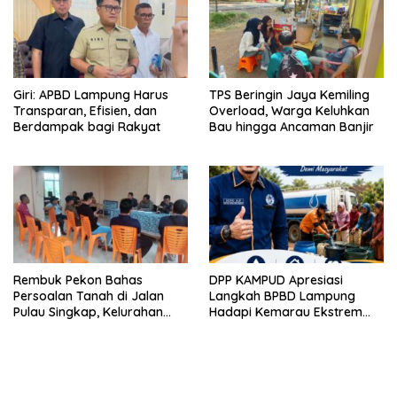
Giri: APBD Lampung Harus
TPS Beringin Jaya Kemiling
Transparan, Efisien, dan
Overload, Warga Keluhkan
Berdampak bagi Rakyat
Bau hingga Ancaman Banjir
Rembuk Pekon Bahas
DPP KAMPUD Apresiasi
Persoalan Tanah di Jalan
Langkah BPBD Lampung
Pulau Singkap, Kelurahan
Hadapi Kemarau Ekstrem
Sukabumi Belum Hasilkan
Lewat Program Bantuan Air
Kesepakatan
Bersih