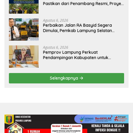
Pastikan dari Penambang Resmi, Proyek
Pengaman Pantai Mandiri Sejati Sudah
Sesuai Spesifikasi
Agustus 6, 2026
Perbaikan Jalan RA Basyid Segera
Dimulai, Pemkab Lampung Selatan
Pastikan Mobilitas Warga Lebih Aman
dan Nyaman
Agustus 6, 2026
Pemprov Lampung Perkuat
Pendampingan Kabupaten untuk
Percepat Eliminasi TBC di Tanggamus
Selengkapnya