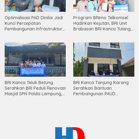
Optimalisasi PAD Dinilai Jadi
Program BRImo Telkomsel
Kunci Percepatan
Hadirkan Kejutan, BRI Unit
Pembangunan Infrastruktur
Brabasan BRI Kanca Tulang
Lampung
Bawang Serahkan Hadiah
Premium kepada Nasabah
Mesuji
BRI Kanca Teluk Betung
BRI Kanca Tanjung Karang
Serahkan BRI Peduli Renovasi
Serahkan Bantuan
Masjid SPN Polda Lampung,
Pembangunan PAUD
Wujud Nyata Dukungan
Mahaputra Global di Desa
terhadap Sarana Ibadah
Candimas