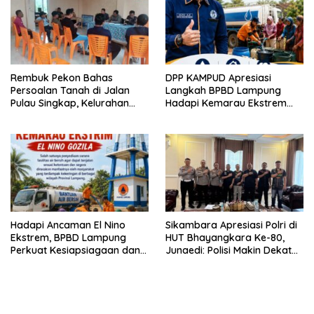
Rembuk Pekon Bahas
DPP KAMPUD Apresiasi
Persoalan Tanah di Jalan
Langkah BPBD Lampung
Pulau Singkap, Kelurahan
Hadapi Kemarau Ekstrem
Sukabumi Belum Hasilkan
Lewat Program Bantuan Air
Kesepakatan
Bersih
Hadapi Ancaman El Nino
Sikambara Apresiasi Polri di
Ekstrem, BPBD Lampung
HUT Bhayangkara Ke-80,
Perkuat Kesiapsiagaan dan
Junaedi: Polisi Makin Dekat
Distribusi Air Bersih
dengan Masyarakat