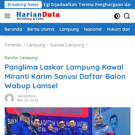
Langsung
ityo Egi Dijadwalkan Terima Penghargaan dari HKBP Lampung
Breaking News
ke
konten
Beranda
Berita Utama
Lampung
Nasional
Hukum dan Kr
Beranda
Lampung
Bandar Lampung
Bandar Lampung
Panglima Laskar Lampung Kawal
Miranti Karim Sanusi Daftar Balon
Wabup Lamsel
Harianduta
Mei 18, 2024