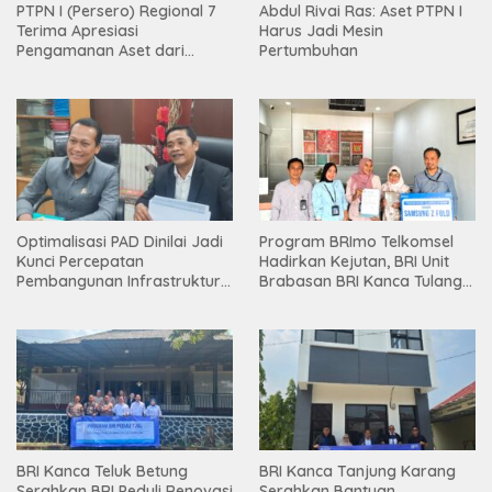
PTPN I (Persero) Regional 7
Abdul Rivai Ras: Aset PTPN I
Terima Apresiasi
Harus Jadi Mesin
Pengamanan Aset dari
Pertumbuhan
Holding
Optimalisasi PAD Dinilai Jadi
Program BRImo Telkomsel
Kunci Percepatan
Hadirkan Kejutan, BRI Unit
Pembangunan Infrastruktur
Brabasan BRI Kanca Tulang
Lampung
Bawang Serahkan Hadiah
Premium kepada Nasabah
Mesuji
BRI Kanca Teluk Betung
BRI Kanca Tanjung Karang
Serahkan BRI Peduli Renovasi
Serahkan Bantuan