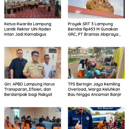
Ketua Kwarda Lampung
Proyek SRT 3 Lampung
Lantik Rektor UIN Raden
Bernilai Rp453 M Gunakan
Intan Jadi Kamabigus
GRC, PT Brantas Abipraya
Belum Beri Tanggapan
Giri: APBD Lampung Harus
TPS Beringin Jaya Kemiling
Transparan, Efisien, dan
Overload, Warga Keluhkan
Berdampak bagi Rakyat
Bau hingga Ancaman Banjir