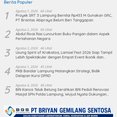
Berita Populer
1
Agustus 7, 2026
66 Lihat
Proyek SRT 3 Lampung Bernilai Rp453 M Gunakan GRC,
PT Brantas Abipraya Belum Beri Tanggapan
2
Agustus 2, 2026
60 Lihat
Abdul Rivai Ras Luncurkan Buku Pangan dalam Aspek
Pertahanan Negara
3
Agustus 3, 2026
46 Lihat
Usung Spirit of Krakatoa, Lamsel Fest 2026 Siap Tampil
Lebih Spektakuler dengan Empat Event Ikonik dan
Deretan Artis Ibu Kota
4
Agustus 1, 2026
45 Lihat
PKB Bandar Lampung Matangkan Strategi, Bidik
Delapan Kursi DPRD
5
Agustus 4, 2026
40 Lihat
BRI Kanca Teluk Betung Serahkan BRI Peduli Renovasi
Masjid SPN Polda Lampung, Wujud Nyata Dukungan
terhadap Sarana Ibadah