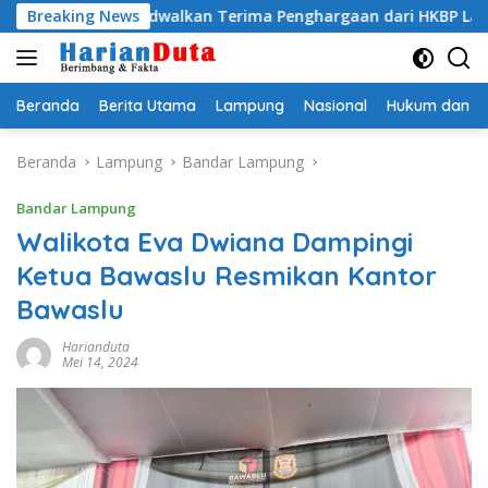
Langsung
gi Dijadwalkan Terima Penghargaan dari HKBP Lampung
Breaking News
ke
konten
Beranda
Berita Utama
Lampung
Nasional
Hukum dan Kr
Beranda
Lampung
Bandar Lampung
Bandar Lampung
Walikota Eva Dwiana Dampingi
Ketua Bawaslu Resmikan Kantor
Bawaslu
Harianduta
Mei 14, 2024