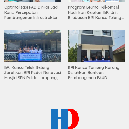
Optimalisasi PAD Dinilai Jadi
Program BRImo Telkomsel
Kunci Percepatan
Hadirkan Kejutan, BRI Unit
Pembangunan Infrastruktur
Brabasan BRI Kanca Tulang
Lampung
Bawang Serahkan Hadiah
Premium kepada Nasabah
Mesuji
BRI Kanca Teluk Betung
BRI Kanca Tanjung Karang
Serahkan BRI Peduli Renovasi
Serahkan Bantuan
Masjid SPN Polda Lampung,
Pembangunan PAUD
Wujud Nyata Dukungan
Mahaputra Global di Desa
terhadap Sarana Ibadah
Candimas