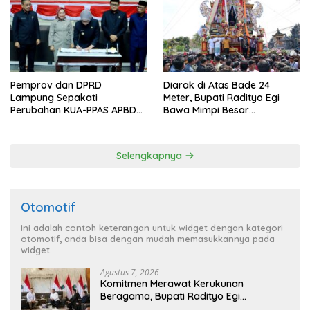
Pemprov dan DPRD
Diarak di Atas Bade 24
Lampung Sepakati
Meter, Bupati Radityo Egi
Perubahan KUA-PPAS APBD
Bawa Mimpi Besar
2026
Balinuraga Jadi ‘Penglipuran’
Kedua pada 2027
Selengkapnya
Otomotif
Ini adalah contoh keterangan untuk widget dengan kategori
otomotif, anda bisa dengan mudah memasukkannya pada
widget.
Agustus 7, 2026
Komitmen Merawat Kerukunan
Beragama, Bupati Radityo Egi
Dijadwalkan Terima Penghargaan dari