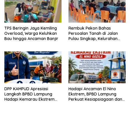
TPS Beringin Jaya Kemiling
Rembuk Pekon Bahas
Overload, Warga Keluhkan
Persoalan Tanah di Jalan
Bau hingga Ancaman Banjir
Pulau Singkap, Kelurahan
Sukabumi Belum Hasilkan
Kesepakatan
DPP KAMPUD Apresiasi
Hadapi Ancaman El Nino
Langkah BPBD Lampung
Ekstrem, BPBD Lampung
Hadapi Kemarau Ekstrem
Perkuat Kesiapsiagaan dan
Lewat Program Bantuan Air
Distribusi Air Bersih
Bersih