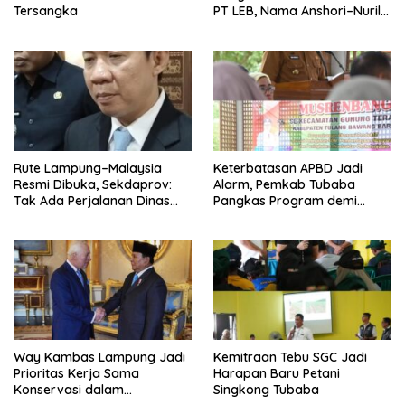
Tersangka
PT LEB, Nama Anshori–Nuril
Diseret
Rute Lampung–Malaysia
Keterbatasan APBD Jadi
Resmi Dibuka, Sekdaprov:
Alarm, Pemkab Tubaba
Tak Ada Perjalanan Dinas
Pangkas Program demi
pada Penerbangan
Ekonomi Rakyat
Internasional Perdana
Way Kambas Lampung Jadi
Kemitraan Tebu SGC Jadi
Prioritas Kerja Sama
Harapan Baru Petani
Konservasi dalam
Singkong Tubaba