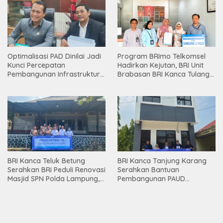
Optimalisasi PAD Dinilai Jadi
Program BRImo Telkomsel
Kunci Percepatan
Hadirkan Kejutan, BRI Unit
Pembangunan Infrastruktur
Brabasan BRI Kanca Tulang
Lampung
Bawang Serahkan Hadiah
Premium kepada Nasabah
Mesuji
BRI Kanca Teluk Betung
BRI Kanca Tanjung Karang
Serahkan BRI Peduli Renovasi
Serahkan Bantuan
Masjid SPN Polda Lampung,
Pembangunan PAUD
Wujud Nyata Dukungan
Mahaputra Global di Desa
terhadap Sarana Ibadah
Candimas