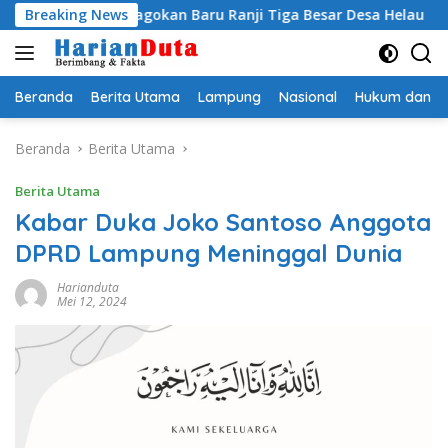
Langsung
i Egi Jagokan Baru Ranji Tiga Besar Desa Helau
Breaking News
Komitm
ke
konten
Beranda
Berita Utama
Lampung
Nasional
Hukum dan Kr
Beranda
Berita Utama
Berita Utama
Kabar Duka Joko Santoso Anggota
DPRD Lampung Meninggal Dunia
Harianduta
Mei 12, 2024