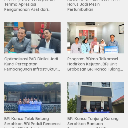
Terima Apresiasi
Harus Jadi Mesin
Pengamanan Aset dari
Pertumbuhan
Holding
Optimalisasi PAD Dinilai Jadi
Program BRImo Telkomsel
Kunci Percepatan
Hadirkan Kejutan, BRI Unit
Pembangunan Infrastruktur
Brabasan BRI Kanca Tulang
Lampung
Bawang Serahkan Hadiah
Premium kepada Nasabah
Mesuji
BRI Kanca Teluk Betung
BRI Kanca Tanjung Karang
Serahkan BRI Peduli Renovasi
Serahkan Bantuan