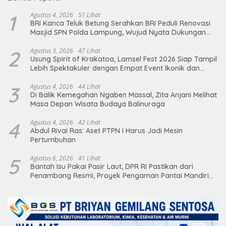
1
Agustus 4, 2026
51 Lihat
BRI Kanca Teluk Betung Serahkan BRI Peduli Renovasi
Masjid SPN Polda Lampung, Wujud Nyata Dukungan
terhadap Sarana Ibadah
2
Agustus 3, 2026
47 Lihat
Usung Spirit of Krakatoa, Lamsel Fest 2026 Siap Tampil
Lebih Spektakuler dengan Empat Event Ikonik dan
Deretan Artis Ibu Kota
3
Agustus 4, 2026
44 Lihat
Di Balik Kemegahan Ngaben Massal, Zita Anjani Melihat
Masa Depan Wisata Budaya Balinuraga
4
Agustus 4, 2026
42 Lihat
Abdul Rivai Ras: Aset PTPN I Harus Jadi Mesin
Pertumbuhan
5
Agustus 6, 2026
41 Lihat
Bantah Isu Pakai Pasir Laut, DPR RI Pastikan dari
Penambang Resmi, Proyek Pengaman Pantai Mandiri
Sejati Sudah Sesuai Spesifikasi