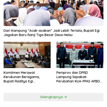
Dari Kampung “Acak-acakan” Jadi Lebih Tertata, Bupati Egi
Jagokan Baru Ranji Tiga Besar Desa Helau
Komitmen Merawat
Pemprov dan DPRD
Kerukunan Beragama,
Lampung Sepakati
Bupati Radityo Egi
Perubahan KUA-PPAS APBD
Dijadwalkan Terima
2026
Penghargaan dari HKBP
Lampung
Selengkapnya