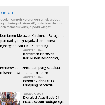
tomotif
i adalah contoh keterangan untuk widget
ngan kategori otomotif, anda bisa dengan
dah memasukkannya pada widget.
Agustus 7, 2026
Komitmen Merawat
Kerukunan Beragama,
Bupati Radityo Egi
Dijadwalkan Terima
Penghargaan dari HKBP
Lampung
Agustus 7, 2026
Pemprov dan DPRD
Lampung Sepakati
Perubahan KUA-PPAS
APBD 2026
Agustus 7, 2026
Diarak di Atas Bade 24
Meter, Bupati Radityo Egi