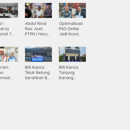
 I
Abdul Rivai
Optimalisasi
sero)
Ras: Aset
PAD Dinilai
onal 7
PTPN I Harus
Jadi Kunci
ma
Jadi Mesin
Percepatan
siasi
Pertumbuhan
Pembanguna
gamanan
n
 dari
Infrastruktur
ing
Lampung
gram
BRI Kanca
BRI Kanca
mo
Teluk Betung
Tanjung
omsel
Serahkan BRI
Karang
rkan
Peduli
Serahkan
tan, BRI
Renovasi
Bantuan
Masjid SPN
Pembanguna
asan BRI
Polda
n PAUD
a Tulang
Lampung,
Mahaputra
ang
Wujud Nyata
Global di
ahkan
Dukungan
Desa
iah
terhadap
Candimas
mium
Sarana