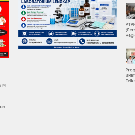
PTPN
(Per
Regi
Teri
Apre
Pen
Aset
Hold
Pro
BRI
Telk
3 M
Hadi
Keju
Unit
Brab
gan
Kanc
Baw
Ser
Had
Pre