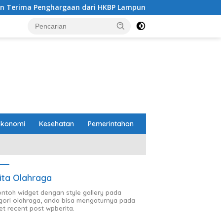
rgaan dari HKBP Lampung
Pemprov dan DPRD Lampung 
Ekonomi
Kesehatan
Pemerintahan
ita Olahraga
contoh widget dengan style gallery pada
gori olahraga, anda bisa mengaturnya pada
et recent post wpberita.