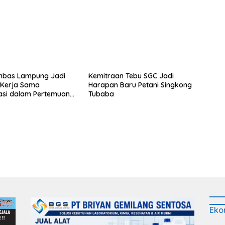
Penerbangan Internasional
Perdana
bas Lampung Jadi
Kemitraan Tebu SGC Jadi
s Kerja Sama
Harapan Baru Petani Singkong
asi dalam Pertemuan
Tubaba
Raja Charles III
Eko