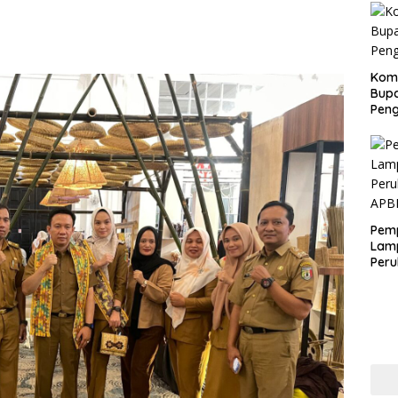
Kom
Bupa
Pen
Pem
Lam
Per
APB