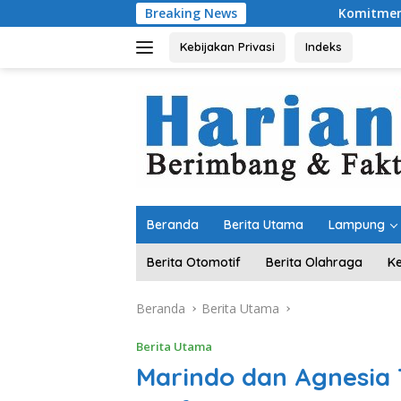
Langsung
Breaking News
Komitmen Merawat Kerukun
ke
konten
Kebijakan Privasi
Indeks
Beranda
Berita Utama
Lampung
Berita Otomotif
Berita Olahraga
K
Beranda
Berita Utama
Berita Utama
Marindo dan Agnesia