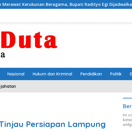
an Beragama, Bupati Radityo Egi Dijadwalkan Terima Pengha
Nasional
Hukum dan Kriminal
Pendidikan
Politik
ejahatan
Ber
Ini 
kate
 Tinjau Persiapan Lampung
widg