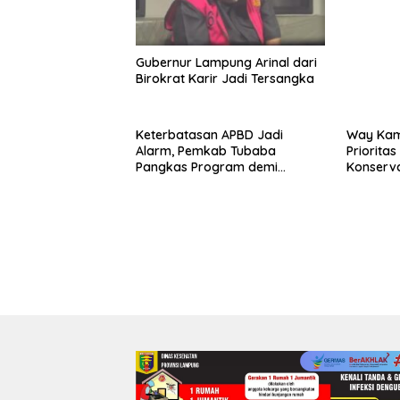
Diseret
Gubernur Lampung Arinal dari
Birokrat Karir Jadi Tersangka
Keterbatasan APBD Jadi
Way Kam
Alarm, Pemkab Tubaba
Priorita
Pangkas Program demi
Konserv
Ekonomi Rakyat
Prabowo–