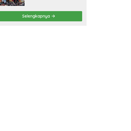
Bawa Mimpi Besar
Balinuraga Jadi
‘Penglipuran’ Kedua pada
Selengkapnya
2027