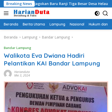
Langsung
i Egi Jagokan Baru Ranji Tiga Besar Desa Helau
Breaking News
Komitm
ke
konten
Beranda
Berita Utama
Lampung
Nasional
Hukum dan Kr
Beranda
Lampung
Bandar Lampung
Bandar Lampung
Walikota Eva Dwiana Hadiri
Pelantikan KAI Bandar Lampung
Harianduta
Mei 3, 2024