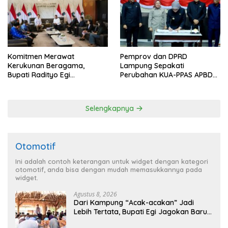
Komitmen Merawat
Pemprov dan DPRD
Kerukunan Beragama,
Lampung Sepakati
Bupati Radityo Egi
Perubahan KUA-PPAS APBD
Dijadwalkan Terima
2026
Penghargaan dari HKBP
Lampung
Selengkapnya
Otomotif
Ini adalah contoh keterangan untuk widget dengan kategori
otomotif, anda bisa dengan mudah memasukkannya pada
widget.
Agustus 8, 2026
Dari Kampung “Acak-acakan” Jadi
Lebih Tertata, Bupati Egi Jagokan Baru
Ranji Tiga Besar Desa Helau