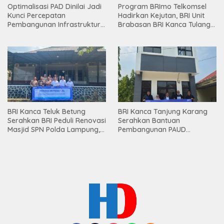
Optimalisasi PAD Dinilai Jadi
Program BRImo Telkomsel
Kunci Percepatan
Hadirkan Kejutan, BRI Unit
Pembangunan Infrastruktur
Brabasan BRI Kanca Tulang
Lampung
Bawang Serahkan Hadiah
Premium kepada Nasabah
Mesuji
BRI Kanca Teluk Betung
BRI Kanca Tanjung Karang
Serahkan BRI Peduli Renovasi
Serahkan Bantuan
Masjid SPN Polda Lampung,
Pembangunan PAUD
Wujud Nyata Dukungan
Mahaputra Global di Desa
terhadap Sarana Ibadah
Candimas