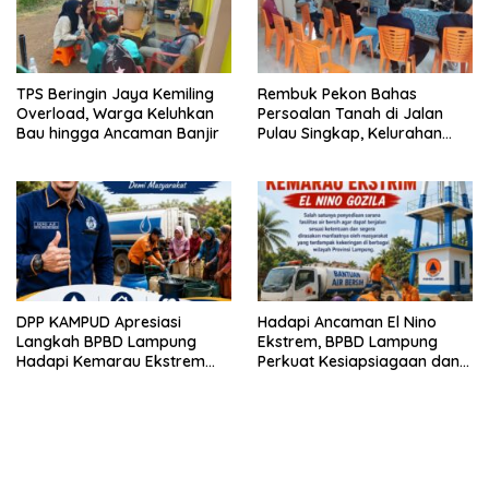
TPS Beringin Jaya Kemiling
Rembuk Pekon Bahas
Overload, Warga Keluhkan
Persoalan Tanah di Jalan
Bau hingga Ancaman Banjir
Pulau Singkap, Kelurahan
Sukabumi Belum Hasilkan
Kesepakatan
DPP KAMPUD Apresiasi
Hadapi Ancaman El Nino
Langkah BPBD Lampung
Ekstrem, BPBD Lampung
Hadapi Kemarau Ekstrem
Perkuat Kesiapsiagaan dan
Lewat Program Bantuan Air
Distribusi Air Bersih
Bersih